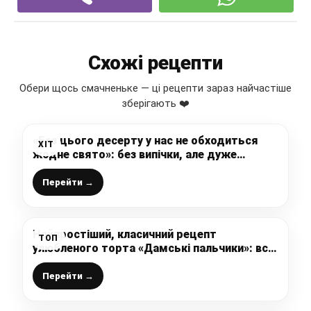
Схожі рецепти
Обери щось смачненьке — ці рецепти зараз найчастіше
зберігають ❤️
«Без цього десерту у нас не обходиться
ХІТ
жодне свято»: без випічки, але дуже
смачно (готується буквально за 10 хвилин)
Перейти →
Найпростіший, класичний рецепт
ТОП
улюбленого торта «Дамські пальчики»: все
супер просто і легко, а яка смакота
виходить
Перейти →