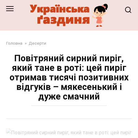
Перейти
до
змісту
Головна
»
Десерти
Повітряний сирний пиріг,
який тане в роті: цей пиріг
отримав тисячі позитивних
відгуків – мякесенький і
дуже смачний