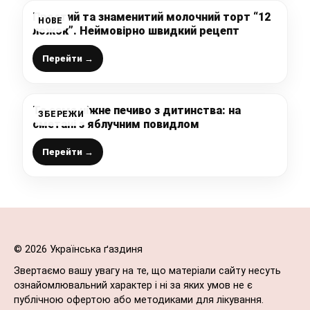
Простий та знаменитий молочний торт “12
НОВЕ
ложок”. Неймовірно швидкий рецепт
Перейти →
Те саме ніжне печиво з дитинства: на
ЗБЕРЕЖИ
сметані з яблучним повидлом
Перейти →
© 2026 Українська ґаздиня
Звертаємо вашу увагу на те, що матеріали сайту несуть
ознайомлювальний характер і ні за яких умов не є
публічною офертою або методиками для лікування.