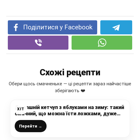
Поділитися у Facebook
Схожі рецепти
Обери щось смачненьке — ці рецепти зараз найчастіше
зберігають ❤️
Домашній кетчуп з яблуками на зиму: такий
ХІТ
смачний, що можна їсти ложками, дуже
рекомендую приготувати
Перейти →