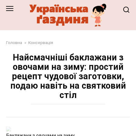
Перейти
до
змісту
Головна
»
Консервація
Найсмачніші баклажани з
овочами на зиму: простий
рецепт чудової заготовки,
подаю навіть на святковий
стіл
Баклажани з овочами на зиму