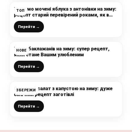
Готуємо мочені яблука з антонівки на зиму:
ТОП
рецепт старий перевірений роками, як в
дитинстві, виходять настільки смачні і
ароматні, що не можливо відірватись
Перейти →
Ікра з баклажанів на зиму: супер рецепт,
НОВЕ
який стане Вашим улюбленим
Перейти →
Овочевий салат з капустою на зиму: дуже
ЗБЕРЕЖИ
смачний рецепт заготівлі
Перейти →