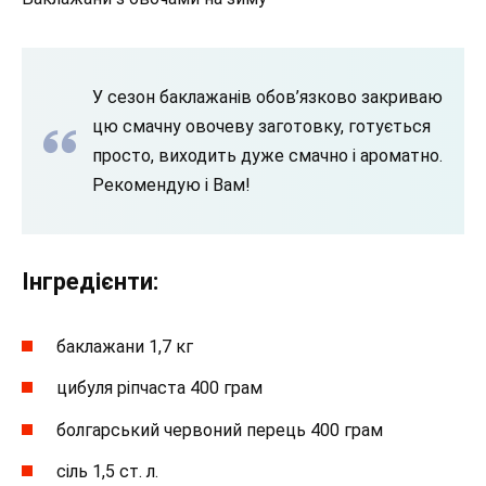
У сезон баклажанів обов’язково закриваю
цю смачну овочеву заготовку, готується
просто, виходить дуже смачно і ароматно.
Рекомендую і Вам!
Інгредієнти:
баклажани 1,7 кг
цибуля ріпчаста 400 грам
болгарський червоний перець 400 грам
сіль 1,5 ст. л.