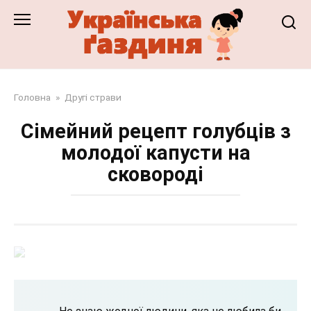
Перейти
до
змісту
Головна
»
Другі страви
Сімейний рецепт голубців з
молодої капусти на
сковороді