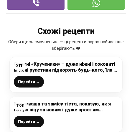
Схожі рецепти
Обери щось смачненьке — ці рецепти зараз найчастіше
зберігають ❤️
Смачні «Крученики» – дуже ніжні і соковиті
ХІТ
м’ясні рулетики підкорять будь-кого, їла б
їх щодня
Перейти →
Без лаваша та замісу тіста, показую, як я
ТОП
готую піцу за новим і дуже простим
рецептом, смачно, легко і швидко
Перейти →