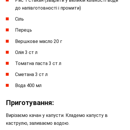
Рис 1 стакан (зварити у великій кількості води
до напівготовності і промити)
Сіль
Перець
Вершкове масло 20 г
Олія 3 ст л
Томатна паста 3 ст л
Сметана 3 ст л
Вода 400 мл
Приготування:
Вирізаємо качан у капусти. Кладемо капусту в
каструлю, заливаємо водою.