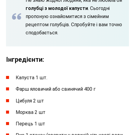
Не знаю жодної людини, яка не любила би
голубці з молодої капусти
. Сьогодні
пропоную ознайомитися з сімейним
рецептом голубців. Спробуйте і вам точно
сподобається.
Інгредієнти:
Капуста 1 шт.
Фарш яловичий або свинячий 400 г
Цибуля 2 шт
Морква 2 шт
Перець 1 шт