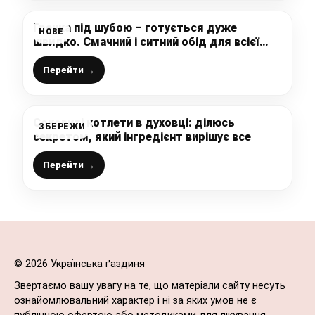
Гречка під шубою – готується дуже
НОВЕ
швидко. Смачний і ситний обід для всієї
родини
Перейти →
Соковиті котлети в духовці: ділюсь
ЗБЕРЕЖИ
секретом, який інгредієнт вирішує все
Перейти →
© 2026 Українська ґаздиня
Звертаємо вашу увагу на те, що матеріали сайту несуть
ознайомлювальний характер і ні за яких умов не є