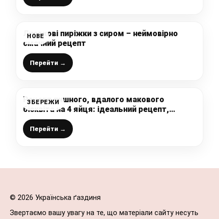
Листкові пиріжки з сиром – неймовірно
НОВЕ
смачний рецепт
Перейти →
Рецепт пишного, вдалого макового
ЗБЕРЕЖИ
бісквіта на 4 яйця: ідеальний рецепт,
тортик можна будь-який придумати до
нього, на Ваш смак
Перейти →
© 2026 Українська ґаздиня
Звертаємо вашу увагу на те, що матеріали сайту несуть