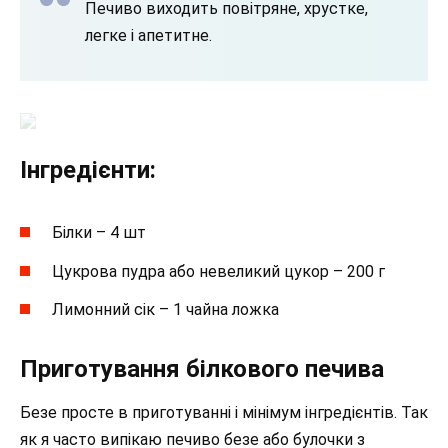
Печиво виходить повітряне, хрустке,
легке і апетитне.
Інгредієнти:
Білки – 4 шт
Цукрова пудра або невеликий цукор – 200 г
Лимонний сік – 1 чайна ложка
Приготування білкового печива
Безе просте в приготуванні і мінімум інгредієнтів. Так
як я часто випікаю печиво безе або булочки з