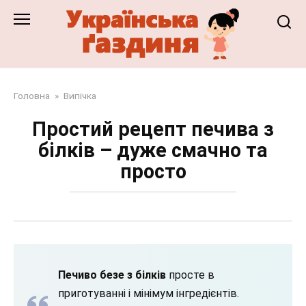
Перейти
до
змісту
Головна
»
Випічка
Простий рецепт печива з
білків – дуже смачно та
просто
Печиво безе з білків
просте в
приготуванні і мінімум інгредієнтів.