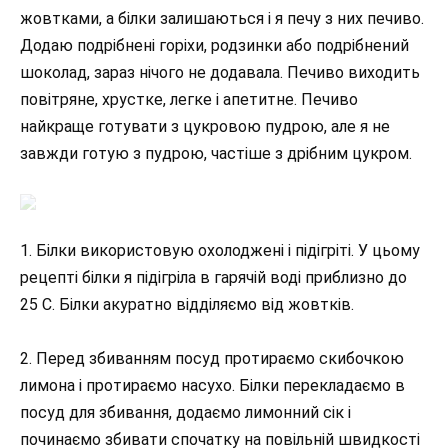
жовтками, а білки залишаються і я печу з них печиво.
Додаю подрібнені горіхи, родзинки або подрібнений
шоколад, зараз нічого не додавала. Печиво виходить
повітряне, хрустке, легке і апетитне. Печиво
найкраще готувати з цукровою пудрою, але я не
завжди готую з пудрою, частіше з дрібним цукром.
1. Білки використовую охолоджені і підігріті. У цьому
рецепті білки я підігріла в гарячій воді приблизно до
25 С. Білки акуратно відділяємо від жовтків.
2. Перед збиванням посуд протираємо скибочкою
лимона і протираємо насухо. Білки перекладаємо в
посуд для збивання, додаємо лимонний сік і
починаємо збивати спочатку на повільній швидкості