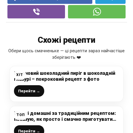
Схожі рецепти
Обери щось смачненьке — ці рецепти зараз найчастіше
зберігають ❤️
Банановий шоколадний пиріг в шоколадній
ХІТ
глазурі – покроковий рецепт з фото
Перейти →
Біляші домашні за традиційним рецептом:
ТОП
показую, як просто і смачно приготувати
улюблену випічку всіх чоловіків і не тільки
Перейти →