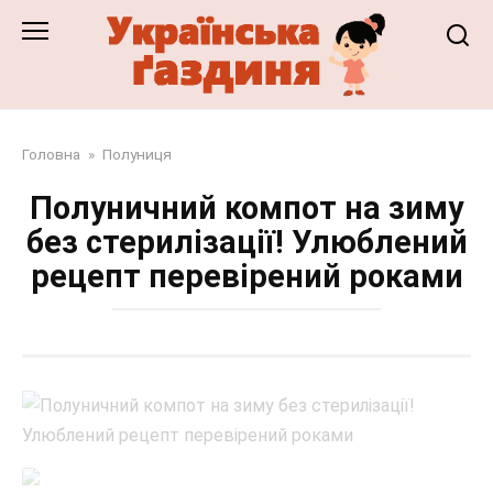
Перейти
до
змісту
Головна
»
Полуниця
Полуничний компот на зиму
без стерилізації! Улюблений
рецепт перевірений роками