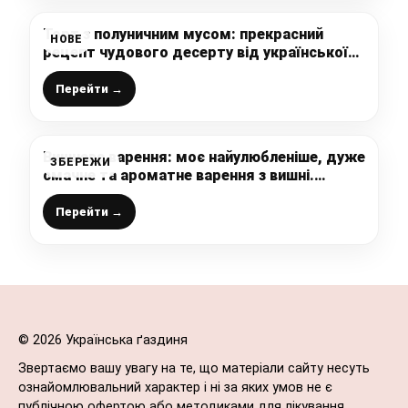
Торт з полуничним мусом: прекрасний
НОВЕ
рецепт чудового десерту від української
господині
Перейти →
Вишневе варення: моє найулюбленіше, дуже
ЗБЕРЕЖИ
смачне та ароматне варення з вишні.
Взимку така заготовка – просто знахідка
Перейти →
© 2026 Українська ґаздиня
Звертаємо вашу увагу на те, що матеріали сайту несуть
ознайомлювальний характер і ні за яких умов не є
публічною офертою або методиками для лікування.