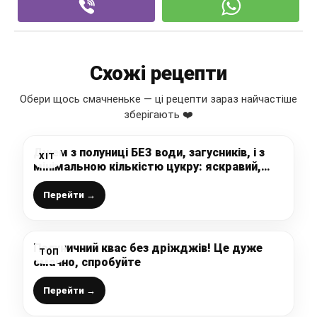
Схожі рецепти
Обери щось смачненьке — ці рецепти зараз найчастіше
зберігають ❤️
Джем з полуниці БЕЗ води, загусників, і з
ХІТ
мінімальною кількістю цукру: яскравий,
густенький і дуже смачний
Перейти →
Полуничний квас без дріжджів! Це дуже
ТОП
смачно, спробуйте
Перейти →