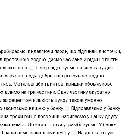
перебираємо, видаляючи плоди, що підгнили, листочки,
д проточною водою, даємо час зайвій рідині стекти.
ся кісточок.
Тепер підготуємо скляну тару для
ю харчової соди, добре під проточною водою
ватись. Металеві або гвинтові кришки обов’язково
 ділимо на три частини. Одну частину акуратно
у за рецептом кількість цукру також умовно
ою засипаємо вишню у банку.
Відправляємо у банку
нена трохи вище половини. Засипаємо у банку другу
залишилася. Ложкою трохи утрамбовуємо. У банку
. І засипаємо залишками цукру.
На дно каструлі