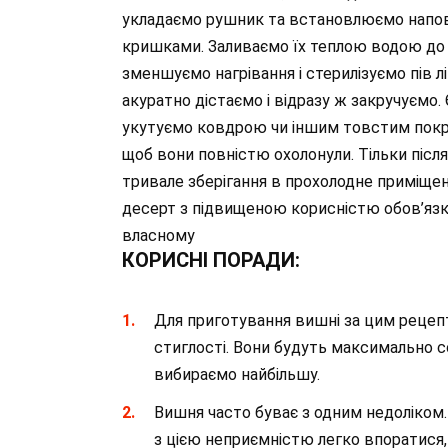
укладаємо рушник та встановлюємо напо
кришками. Заливаємо їх теплою водою до с
зменшуємо нагрівання і стерилізуємо пів л
акуратно дістаємо і відразу ж закручуємо
укутуємо ковдрою чи іншим товстим покри
щоб вони повністю охолонули. Тільки післ
тривале зберігання в прохолодне приміще
десерт з підвищеною корисністю обов’язко
власному
КОРИСНІ ПОРАДИ:
Для приготування вишні за цим реце
стиглості. Вони будуть максимально с
вибираємо найбільшу.
Вишня часто буває з одним недоліком.
з цією неприємністю легко впоратися,