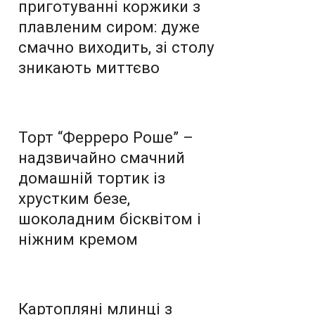
приготуванні коржики з
плавленим сиром: дуже
смачно виходить, зі столу
зникають миттєво
Торт “Ферреро Роше” –
надзвичайно смачний
домашній тортик із
хрустким безе,
шоколадним бісквітом і
ніжним кремом
Картопляні млинці з