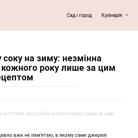
Сад і город
Кулінарія
 соку на зиму: незмінна
ю кожного року лише за цим
ецептом
давно вже не пам’ятаю, в якому саме джерелі