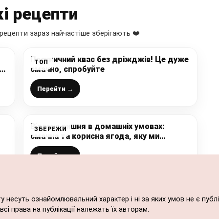
і рецепти
рецепти зараз найчастіше зберігають ❤️
Полуничний квас без дріжджів! Це дуже
ТОП
ЕЗ
смачно, спробуйте
ку
Перейти →
В’ялена вишня в домашніх умовах:
ЗБЕРЕЖИ
смачна та корисна ягода, яку ми
заготуємо на зиму (плюс рецепт
вишневого соку і сиропу)
Перейти →
ту несуть ознайомлювальний характер і ні за яких умов не є пу
сі права на публікації належать їх авторам.