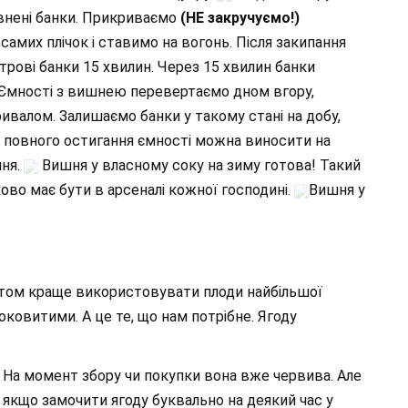
внені банки. Прикриваємо
(НЕ закручуємо!)
амих плічок і ставимо на вогонь. Після закипання
ітрові банки 15 хвилин. Через 15 хвилин банки
. Ємності з вишнею перевертаємо дном вгору,
валом. Залишаємо банки у такому стані на добу,
я повного остигання ємності можна виносити на
ння.
Вишня у власному соку на зиму готова! Такий
во має бути в арсеналі кожної господині.
Вишня у
птом краще використовувати плоди найбільшої
оковитими. А це те, що нам потрібне. Ягоду
 На момент збору чи покупки вона вже червива. Але
 якщо замочити ягоду буквально на деякий час у