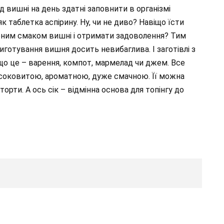
д вишні на день здатні заповнити в організмі
к таблетка аспірину. Ну, чи не диво? Навіщо їсти
рним смаком вишні і отримати задоволення? Тим
риготування вишня досить невибаглива. І заготівлі з
 що це – варення, компот, мармелад чи джем. Все
 соковитою, ароматною, дуже смачною. Її можна
орти. А ось сік – відмінна основа для топінгу до