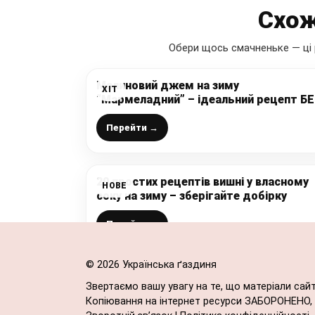
Схож
Обери щось смачненьке — ці 
Малиновий джем на зиму
ХІТ
“Мармеладний” – ідеальний рецепт Б
загусників, використовую для прошар
в тортиках – просто супер
Перейти →
20 простих рецептів вишні у власному
НОВЕ
соку на зиму – зберігайте добірку
Перейти →
© 2026 Українська ґаздиня
Звертаємо вашу увагу на те, що матеріали сай
Копіювання на інтернет ресурси ЗАБОРОНЕНО, в