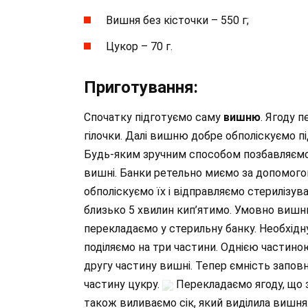
Вишня без кісточки – 550 г;
Цукор – 70 г.
Приготування:
Спочатку підготуємо саму
вишню
. Ягоду 
гілочки. Далі вишню добре обполіскуємо пі
Будь-яким зручним способом позбавляємо
вишні. Банки ретельно миємо за допомого
обполіскуємо їх і відправляємо стерилізу
близько 5 хвилин кип’ятимо. Умовно вишню
перекладаємо у стерильну банку. Необхідн
поділяємо на три частини. Однією частин
другу частину вишні. Тепер ємність запов
частину цукру.
Перекладаємо ягоду, що 
також виливаємо сік, який виділила вишня