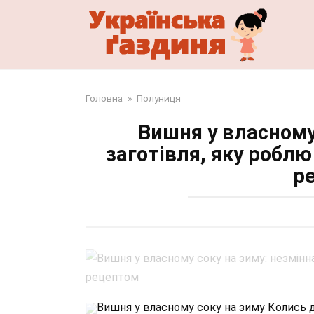
Перейти
до
змісту
Головна
»
Полуниця
Вишня у власному
заготівля, яку робл
р
Вишня у власному соку на зиму Колись 