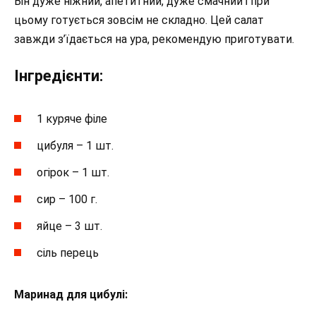
Він дуже ніжний, апетитний, дуже смачний і при
цьому готується зовсім не складно. Цей салат
завжди з’їдається на ура, рекомендую приготувати.
Інгредієнти:
1 куряче філе
цибуля – 1 шт.
огірок – 1 шт.
сир – 100 г.
яйце – 3 шт.
сіль перець
Маринад для цибулі: