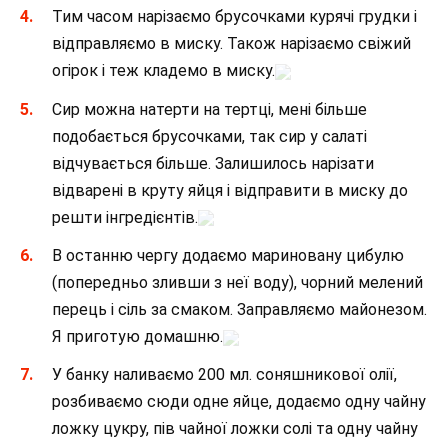
Тим часом нарізаємо брусочками курячі грудки і
відправляємо в миску. Також нарізаємо свіжий
огірок і теж кладемо в миску.
Сир можна натерти на тертці, мені більше
подобається брусочками, так сир у салаті
відчувається більше. Залишилось нарізати
відварені в круту яйця і відправити в миску до
решти інгредієнтів.
В останню чергу додаємо мариновану цибулю
(попередньо зливши з неї воду), чорний мелений
перець і сіль за смаком. Заправляємо майонезом.
Я приготую домашню.
У банку наливаємо 200 мл. соняшникової олії,
розбиваємо сюди одне яйце, додаємо одну чайну
ложку цукру, пів чайної ложки солі та одну чайну