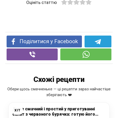
Оцініть статтю
Поділитися у Facebook
Схожі рецепти
Обери щось смачненьке — ці рецепти зараз найчастіше
зберігають ❤️
Дуже смачний і простий у приготуванні
ХІТ
салат з червоного бурячка: готую його