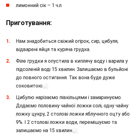
лимонний сік – 1 ч.л.
Приготування:
Нам знадобиться свіжий огірок, сир, цибуля,
відварені яйця та куряча грудка.
Філе грудки я опустила в киплячу воду і варила у
підсоленій воді 15 хвилин. Залишаємо в бульйоні
до повного остигання. Так вона буде дуже
соковитою.
Цибулю нарізаємо півкільцями і замаринуємо.
Додаємо половину чайної ложки солі, одну чайну
ложку цукру, 2 столові ложки яблучного оцту або
9%. І 2 столові ложки води, перемішуємо та
залишаємо на 15 хвилин.