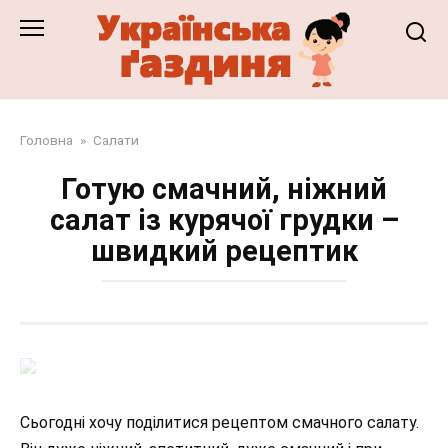
Перейти
до
змісту
Головна
»
Салати
Готую смачний, ніжний
салат із курячої грудки –
швидкий рецептик
Сьогодні хочу поділитися рецептом смачного салату.