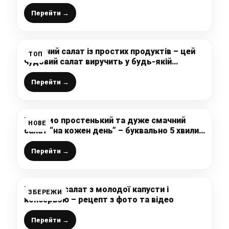
часто і подаю навіть на святковий стіл
Перейти →
Смачний салат із простих продуктів – цей
ТОП
чудовий салат виручить у будь-якій
ситуації
Перейти →
Готуємо простенький та дуже смачний
НОВЕ
салат “на кожен день” – буквально 5 хвилин
вашого часу і страва готова
Перейти →
Весняний салат з молодої капусти і
ЗБЕРЕЖИ
консервою – рецепт з фото та відео
Перейти →