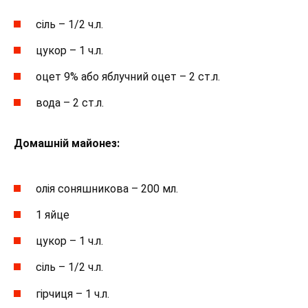
сіль – 1/2 ч.л.
цукор – 1 ч.л.
оцет 9% або яблучний оцет – 2 ст.л.
вода – 2 ст.л.
Домашній майонез:
олія соняшникова – 200 мл.
1 яйце
цукор – 1 ч.л.
сіль – 1/2 ч.л.
гірчиця – 1 ч.л.