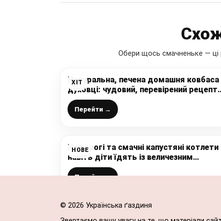
Схож
Обери щось смачненьке — ці 
Натуральна, печена домашня ковбаса
ХІТ
духовці: чудовий, перевірений рецепт
від української господині
Перейти →
Недорогі та смачні капустяні котлети
НОВЕ
навіть діти їдять із величезним
задоволенням
Перейти →
© 2026 Українська ґаздиня
Звертаємо вашу увагу на те, що матеріали сай