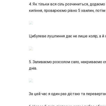
4. Як тільки вся сіль розчиниться, додає
кипіння, проварюємо рівно 5 хвилин, поті
Цибулеве лушпиння дає не лише колір, а й 
5. Заливаємо розсолом сало, накриваємо є
днів.
За цей час я один раз дістаю та переверт