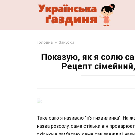
Перейти
до
змісту
Головна
»
Закуски
Показую, як я солю са
Рецепт сімейний,
Таке сало я називаю “п’ятихвилинка”. На ж
назва розсолу, саме стільки він проварюєть
скільки я пам’ятаю, саме так завжди і наз