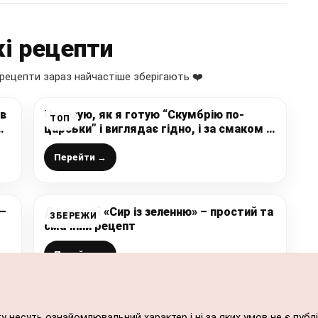
і рецепти
рецепти зараз найчастіше зберігають ❤️
 в
Показую, як я готую “Скумбрію по-
ТОП
царськи” і виглядає гідно, і за смаком –
справжнє свято: рецепт хороший і
завжди вдалий
Перейти →
 –
Домашній «Сир із зеленню» – простий та
ЗБЕРЕЖИ
смачний рецепт
Перейти →
ту несуть ознайомлювальний характер і ні за яких умов не є пу