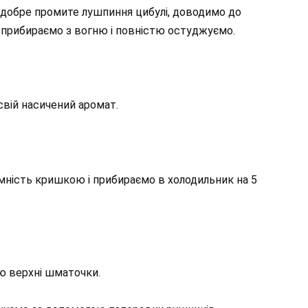
мо добре промите лушпиння цибулі, доводимо до
м прибираємо з вогню і повністю остуджуємо.
свій насичений аромат.
мність кришкою і прибираємо в холодильник на 5
аю верхні шматочки.