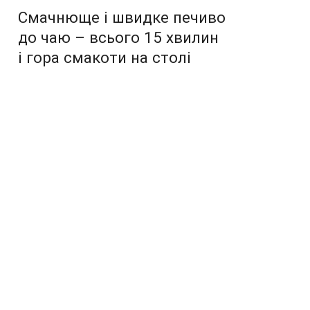
Смачнюще і швидке печиво
до чаю – всього 15 хвилин
і гора смакоти на столі