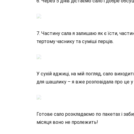
6. Через 5 днів дістаємо сало і добре об
7. Частину сала я залишаю як є їсти, ча
тертому часнику та суміші перців.
У сухій аджиці, на мій погляд, сало виход
для шашлику – я вже розповідала про це у 
Готове сало розкладаємо по пакетах і заб
місяця воно не пролежить!