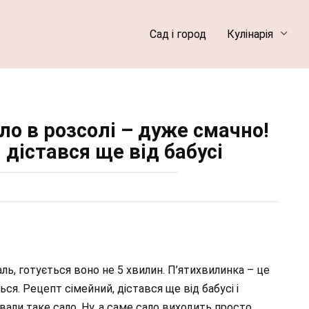
Сад і город
Кулінарія
ло в розсолі – дуже смачно!
 дістався ще від бабусі
аль, готується воно не 5 хвилин. П’ятихвилинка – це
ся. Рецепт сімейний, дістався ще від бабусі і
ивали таке сало. Ну, а саме сало виходить просто