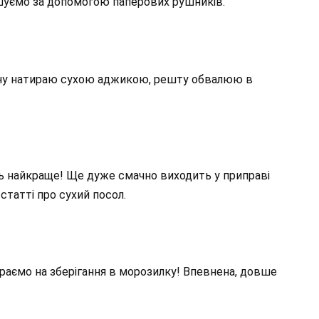
сушуємо за допомогою паперових рушників.
стину натираю сухою аджикою, решту обвалюю в
ить найкраще! Ще дуже смачно виходить у приправі
статті про сухий посол.
ираємо на зберігання в морозилку! Впевнена, довше