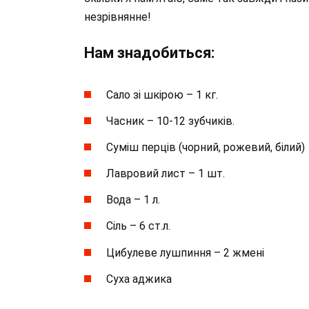
незрівнянне!
Нам знадобиться:
Сало зі шкірою – 1 кг.
Часник – 10-12 зубчиків.
Суміш перців (чорний, рожевий, білий)
Лавровий лист – 1 шт.
Вода – 1 л.
Сіль – 6 ст.л.
Цибулеве лушпиння – 2 жмені
Суха аджика