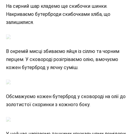
На сирний шар кладемо ще скибочки шинки.
Накриваємо бутерброди скибочками хліба, що
залишилися.
В окремій мисці збиваємо яйця із сіллю та чорним
перцем. У сковороді розігріваємо олію, вмочуємо
кожен бутерброд у яєчну суміш.
Обсмажуємо кожен бутерброд у сковороді на олії до
золотистої скоринки з кожного боку.
У цей час нарізаємо тонкими кружальцями помідори,