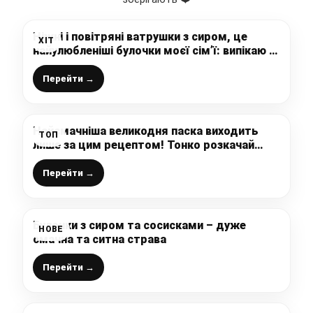
Ніжні і повітряні ватрушки з сиром, це
ХІТ
найулюбленіші булочки моєї сім’ї: випікаю їх
з свіжими або замороженими ягодами,
завжди вдалий рецепт
Перейти →
Найсмачніша великодня паска виходить
ТОП
лише за цим рецептом! Тонко розкачай
тісто, щедро присипаючи
Перейти →
Булочки з сиром та сосисками – дуже
НОВЕ
смачна та ситна страва
Перейти →