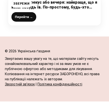
Ситний перекус або вечеря: найкраще, що я
ЗБЕРЕЖИ
коли-небудь їв. По-простому, будь-хто
може зробити вдома
Перейти →
© 2026 Українська ґаздиня
Звертаємо вашу увагу на те, що матеріали сайту несуть
ознайомлювальний характер і ні за яких умов не є
публічною офертою або методиками для лікування.
Копіювання на інтернет ресурси ЗАБОРОНЕНО, всі права
на публікації належать їх авторам.
Зворотній зв’язок
|
Політика конфіденційності