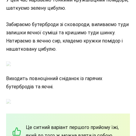
шаткуємо зелену цибулю.
Забираємо бутерброди зі сковороди, виливаємо туди
залишки яєчної суміші та кришимо туди шинку.
Натираємо в яєчню сир, кладемо кружки помідор і
нашатковану цибулю.
Виходить повноцінний сніданок із гарячих
бутербродів та яєчні.
Це ситний варіант першого прийому їжі,
який до того ж можна взяти із собою.