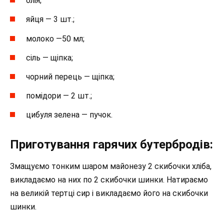
олія;
яйця — 3 шт.;
молоко —50 мл;
сіль — щіпка;
чорний перець — щіпка;
помідори — 2 шт.;
цибуля зелена — пучок.
Приготування гарячих бутербродів:
Змащуємо тонким шаром майонезу 2 скибочки хліба,
викладаємо на них по 2 скибочки шинки. Натираємо
на великій тертці сир і викладаємо його на скибочки
шинки.