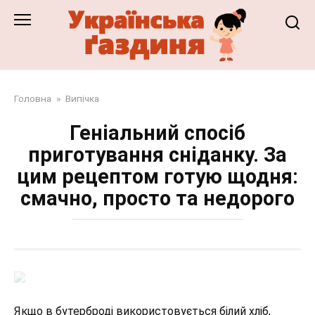
Перейти
до
змісту
Головна
»
Випічка
Геніальний спосіб
приготування сніданку. За
цим рецептом готую щодня:
смачно, просто та недорого
Якщо в бутерброді використовується білий хліб,