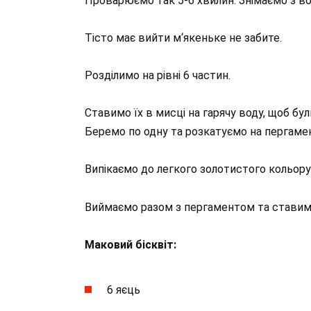
Проварюємо так 5-6 хвилин. Знімаємо з в
Тісто має вийти м‘якеньке не забите.
Розділимо на рівні 6 частин.
Ставимо їх в мисці на гарячу воду, щоб бул
Беремо по одну та розкатуємо на пергамен
Випікаємо до легкого золотистого кольору 
Виймаємо разом з пергаментом та ставимо 
Маковий бісквіт:
6 яєць