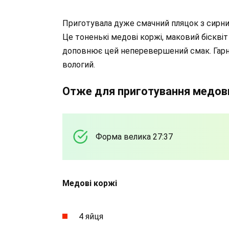
Приготувала дуже смачний пляцок з сирним
Це тоненькі медові коржі, маковий біскві
доповнює цей неперевершений смак. Гарно
вологий.
Отже для приготування медови
Форма велика 27:37
Медові коржі
4 яйця