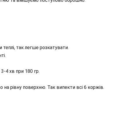
огню та вмішуємо поступово борошно.
и теплі, так легше розкатувати.
ті.
3-4 хв при 180 гр.
на рівну поверхню. Так випекти всі 6 коржів.