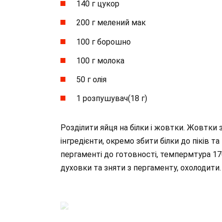
140 г цукор
200 г мелений мак
100 г борошно
100 г молока
50 г олія
1 розпушувач(18 г)
Розділити яйця на білки і жовтки. Жовтки 
інгредієнти, окремо збити білки до піків т
пергаменті до готовності, темпермтура 17
духовки та зняти з пергаменту, охолодити.