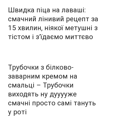
Швидка піца на лаваші:
смачний лінивий рецепт за
15 хвилин, ніякої метушні з
тістом і з’їдаємо миттєво
Трубочки з білково-
заварним кремом на
смальці – Трубочки
виходять ну дууууже
смачні просто самі тануть
у роті