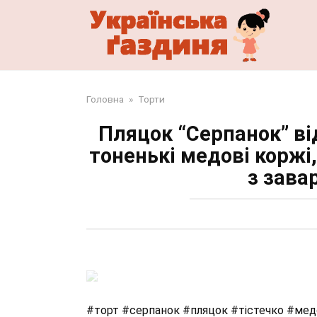
Перейти
до
змісту
Головна
»
Торти
Пляцок “Серпанок” від
тоненькі медові коржі,
з зава
#торт #серпанок #пляцок #тістечко #ме