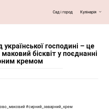
Сад і город
Кулінарія
 української господині – це
 маковий бісквіт у поєднанні
рним кремом
дово_маковий #сирний_заварний_крем