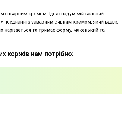
 заварним кремом. Ідея і задум мій власний.
т у поєднанні з заварним сирним кремом, який вдало
 нарізається та тримає форму, мякенький та
х коржів нам потрібно: