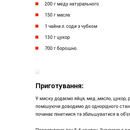
200 г меду натурального
150 г масла
1 чайна л. соди з чубком
130 г цукор
700 г борошно.
Приготування:
У миску додаємо яйця, мед ,масло, цукор,
помішуючи доводимо до однорідного стану
починає пінитиися та збільшуватися в об’єм