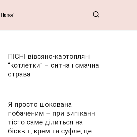
Напої
ПІСНІ вівсяно-картопляні
“котлетки” – ситна і смачна
страва
Я просто шокована
побаченим – при випіканні
тісто саме ділиться на
бісквіт, крем та суфле, це