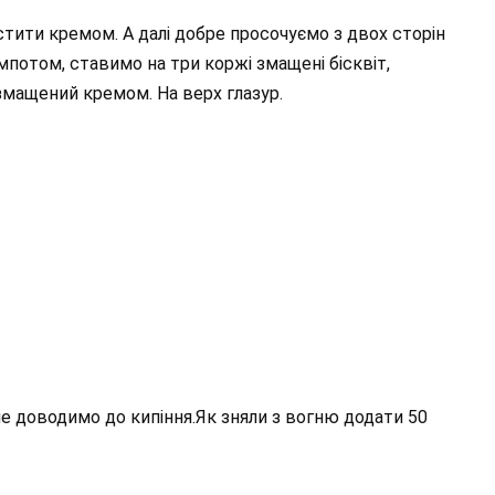
стити кремом. А далі добре просочуємо з двох сторін
потом, ставимо на три коржі змащені бісквіт,
змащений кремом. На верх глазур.
е доводимо до кипіння.Як зняли з вогню додати 50