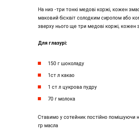
На низ -три тонкі медові коржі, кожен зма
маковий бісквіт солодким сиропом або ком
зверху нього ще три медові коржі, кожен 
Для глазурі:
150 г шоколаду
1ст л какао
1 ст л цукрова пудру
70 г молока
Ставимо у сотейник постійно помішуючи н
гр масла