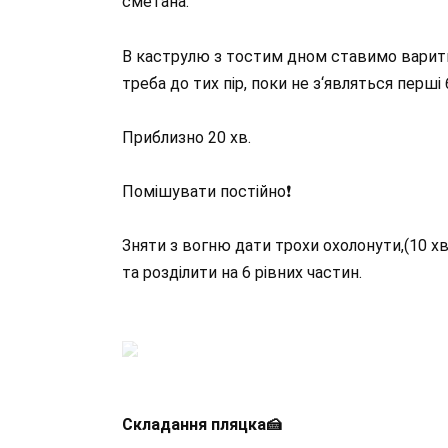
сметана.
В каструлю з тостим дном ставимо варити
треба до тих пір, поки не з‘являться перші
Приблизно 20 хв.
Помішувати постійно❗️
Зняти з вогню дати трохи охолонути,(10 х
та розділити на 6 рівних частин.
Складання пляцка🍰