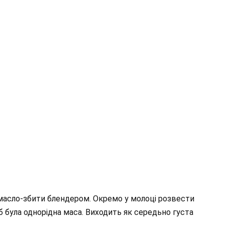
е масло-збити блендером. Окремо у молоці розвести
б була однорідна маса. Виходить як середьно густа