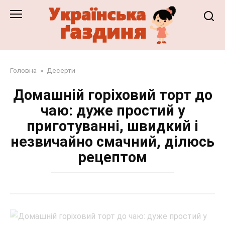
Перейти
до
змісту
Головна
»
Десерти
Домашній горіховий торт до
чаю: дуже простий у
приготуванні, швидкий і
незвичайно смачний, ділюсь
рецептом