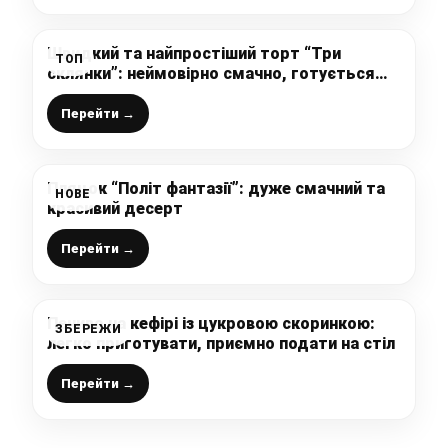
Швидкий та найпростіший торт “Три
ТОП
склянки”: неймовірно смачно, готується
легко “на швидку руку” без вагів, і можна
відразу подавати на стіл
Перейти →
Пляцок “Політ фантазії”: дуже смачний та
НОВЕ
красивий десерт
Перейти →
Печиво на кефірі із цукровою скоринкою:
ЗБЕРЕЖИ
легко приготувати, приємно подати на стіл
Перейти →