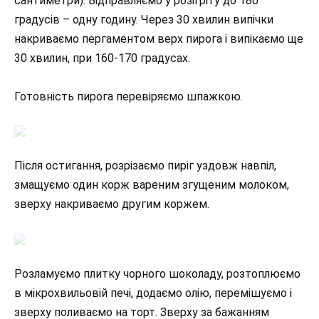
сантиметри). Відправляємо у розігріту до 180
градусів – одну годину. Через 30 хвилин випічки
накриваємо пергаментом верх пирога і випікаємо ще
30 хвилин, при 160-170 градусах.
Готовність пирога перевіряємо шпажкою.
Після остигання, розрізаємо пиріг уздовж навпіл,
змащуємо один корж вареним згущеним молоком,
зверху накриваємо другим коржем.
Розламуємо плитку чорного шоколаду, розтоплюємо
в мікрохвильовій печі, додаємо олію, перемішуємо і
зверху поливаємо на торт. Зверху за бажанням