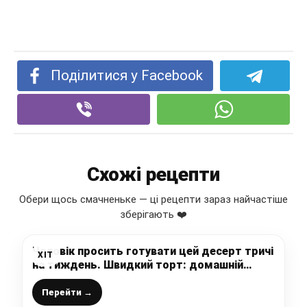
Поділитися у Facebook
Схожі рецепти
Обери щось смачненьке — ці рецепти зараз найчастіше
зберігають ❤️
Чоловік просить готувати цей десерт тричі
ХІТ
на тиждень. Швидкий торт: домашній
рецепт
Перейти →