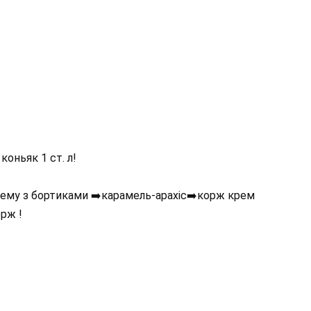
коньяк 1 ст. л!
ему з бортиками ➡️карамель-арахіс➡️корж крем
орж !