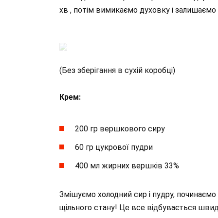
хв , потім вимикаємо духовку і залишаємо 
(Без зберігання в сухій коробці)
Крем:
200 гр вершкового сиру
60 гр цукрової пудри
400 мл жирних вершків 33%
Змішуємо холодний сир і пудру, починаєм
щільного стану! Це все відбувається шви