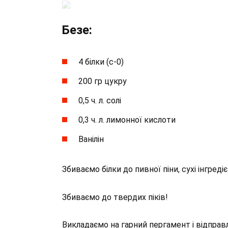
Безе:
4 білки (с-0)
200 гр цукру
0,5 ч. л. солі
0,3 ч. л. лимонної кислоти
Ванілін
Збиваємо білки до пивної піни, сухі інгре
Збиваємо до твердих піків!
Викладаємо на гарний пергамент і відправл