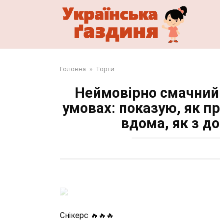
Перейти
до
змісту
Головна
»
Торти
Неймовірно смачний 
умовах: показую, як п
вдома, як з д
Снікерс 🔥🔥🔥