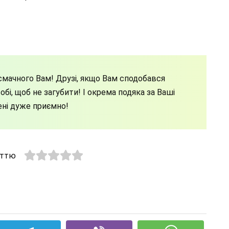
мачного Вам! Друзі, якщо Вам сподобався
бі, щоб не загубити! І окрема подяка за Ваші
ені дуже приємно!
аттю