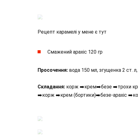
Рецепт карамелі у мене є тут
Смажений арахіс 120 гр
Просочення:
вода 150 мл, згущенка 2 ст. л, 
Складання:
корж ➡️крем➡️безе ➡️трохи кр
➡️корж ➡️крем (бортики)➡️безе-арахіс ➡️к