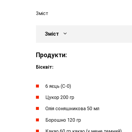
Зміст
Зміст
Продукти:
Бісквіт:
6 яєць (С-0)
Цукор 200 гр
Олія соняшникова 50 мл
Борошно 120 гр
Какао 60 гр какао (у мене темний)