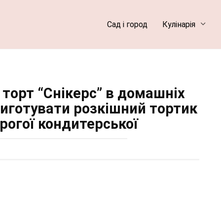
Сад і город
Кулінарія
торт “Снікерс” в домашніх
риготувати розкішний тортик
орогої кондитерської