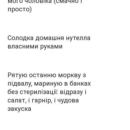
мого чоловіка (смачно і
просто)
Солодка домашня нутелла
власними руками
Рятую останню моркву з
підвалу, мариную в банках
без стерилізації: відразу і
салат, і гарнір, і чудова
закуска