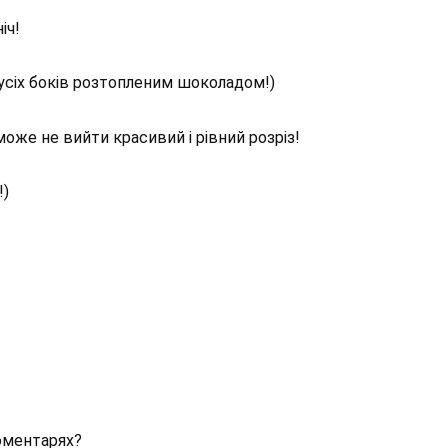
іч!
 усіх боків розтопленим шоколадом!)
оже не вийти красивий і рівний розріз!
!)
коментарях?