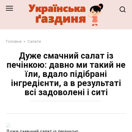
Перейти
до
змісту
Головна
»
Салати
Дуже смачний салат із
печінкою: давно ми такий не
їли, вдало підібрані
інгредієнти, а в результаті
всі задоволені і ситі
Дуже смачний салат із печінкою