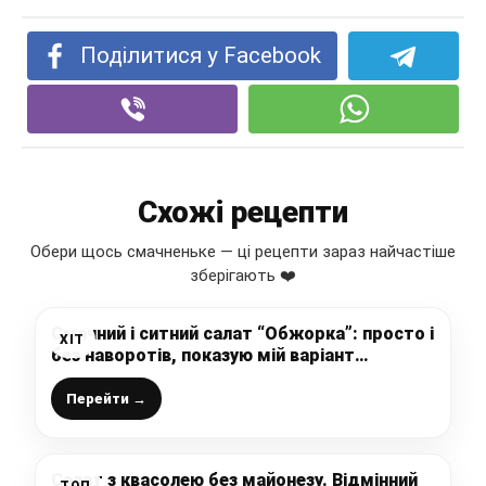
Поділитися у Facebook
Схожі рецепти
Обери щось смачненьке — ці рецепти зараз найчастіше
зберігають ❤️
Смачний і ситний салат “Обжорка”: просто і
ХІТ
без наворотів, показую мій варіант
приготування
Перейти →
Салат з квасолею без майонезу. Відмінний
ТОП