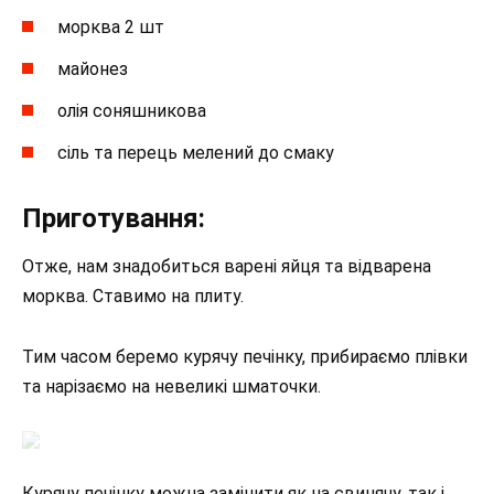
морква 2 шт
майонез
олія соняшникова
сіль та перець мелений до смаку
Приготування:
Отже, нам знадобиться варені яйця та відварена
морква. Ставимо на плиту.
Тим часом беремо курячу печінку, прибираємо плівки
та нарізаємо на невеликі шматочки.
Курячу печінку можна замінити як на свинячу, так і