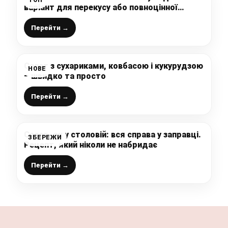
варіант для перекусу або повноцінної
вечері
Перейти →
Салат з сухариками, ковбасою і кукурудзою
НОВЕ
– швидко та просто
Перейти →
Салат, як у столовій: вся справа у заправці.
ЗБЕРЕЖИ
Рецепт, який ніколи не набридає
Перейти →