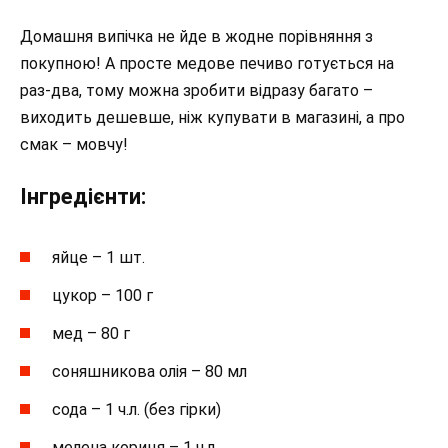
Домашня випічка не йде в жодне порівняння з
покупною! А просте медове печиво готується на
раз-два, тому можна зробити відразу багато –
виходить дешевше, ніж купувати в магазині, а про
смак – мовчу!
Інгредієнти:
яйце – 1 шт.
цукор – 100 г
мед – 80 г
соняшникова олія – 80 мл
сода – 1 ч.л. (без гірки)
мелена кориця – 1 ч.л.