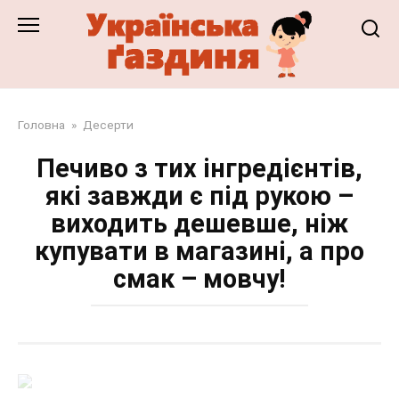
Перейти
до
змісту
Головна
»
Десерти
Печиво з тих інгредієнтів,
які завжди є під рукою –
виходить дешевше, ніж
купувати в магазині, а про
смак – мовчу!