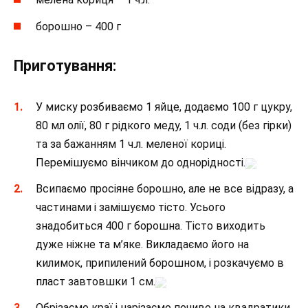
борошно – 400 г
Приготування:
У миску розбиваємо 1 яйце, додаємо 100 г цукру,
80 мл олії, 80 г рідкого меду, 1 ч.л. соди (без гірки)
та за бажанням 1 ч.л. меленої кориці.
Перемішуємо вінчиком до однорідності.
Всипаємо просіяне борошно, але не все відразу, а
частинами і замішуємо тісто. Усього
знадобиться 400 г борошна. Тісто виходить
дуже ніжне та м’яке. Викладаємо його на
килимок, припилений борошном, і розкачуємо в
пласт завтовшки 1 см.
Обрізаємо краї і нарізаємо печиво на квадратики,