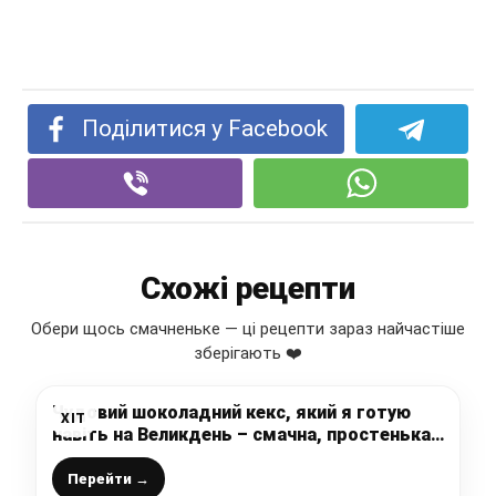
Поділитися у Facebook
Схожі рецепти
Обери щось смачненьке — ці рецепти зараз найчастіше
зберігають ❤️
Чудовий шоколадний кекс, який я готую
ХІТ
навіть на Великдень – смачна, простенька
та швидка паска на кефірі без дріжджів
Перейти →