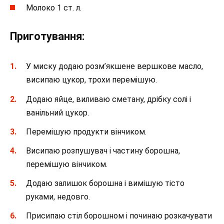
Молоко 1 ст. л.
Приготування:
У миску додаю розм’якшене вершкове масло,
висипаю цукор, трохи перемішую.
Додаю яйце, виливаю сметану, дрібку солі і
ванільний цукор.
Перемішую продукти вінчиком.
Висипаю розпушувач і частину борошна,
перемішую вінчиком.
Додаю залишок борошна і вимішую тісто
руками, недовго.
Присипаю стіл борошном і починаю розкачувати