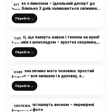
Печиво з лимоном – ідеальний десерт до
ХІТ
чаю. Близько 3 днів залишаються свіжими і
хрусткими
Перейти →
Ті самі, що пахнуть кавою і теплом на кухні!
ТОП
Пончики з шоколадом – хрустка скоринка,
ніжне тісто і тягуча шоколадна начинка
всередині!
Перейти →
Улюблена печиво мого чоловіка: простий
НОВЕ
рецепт – все змішала і в духовку, а
змінюючи добавки і смак буде різний
Перейти →
Тортики, які пахнуть весною – перевірені
ЗБЕРЕЖИ
рецепти з фото