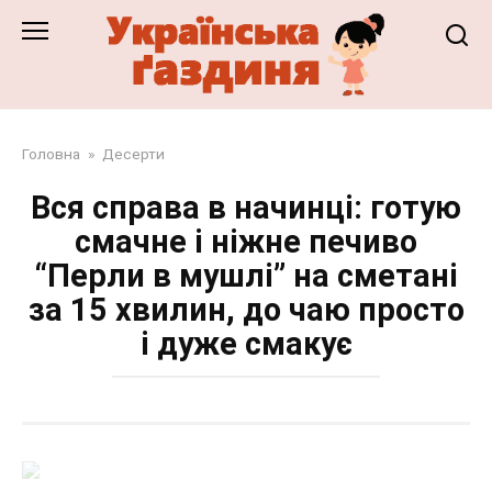
Перейти
до
змісту
Головна
»
Десерти
Вся справа в начинці: готую
смачне і ніжне печиво
“Перли в мушлі” на сметані
за 15 хвилин, до чаю просто
і дуже смакує