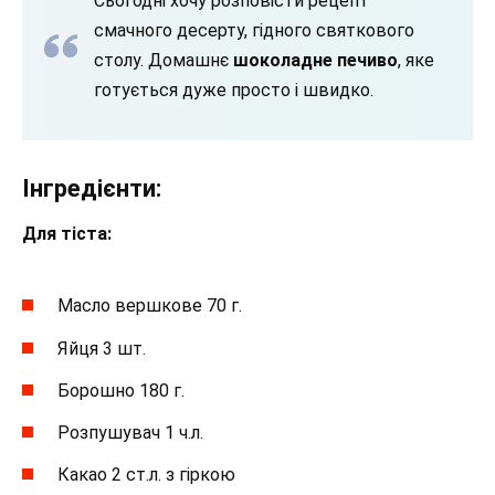
Сьогодні хочу розповісти рецепт
смачного десерту, гідного святкового
столу. Домашнє
шоколадне печиво
, яке
готується дуже просто і швидко.
Інгредієнти:
Для тіста:
Масло вершкове 70 г.
Яйця 3 шт.
Борошно 180 г.
Розпушувач 1 ч.л.
Какао 2 ст.л. з гіркою