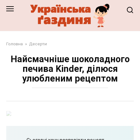
Перейти
до
змісту
Головна
»
Десерти
Найсмачніше шоколадного
печива Kinder, ділюся
улюбленим рецептом