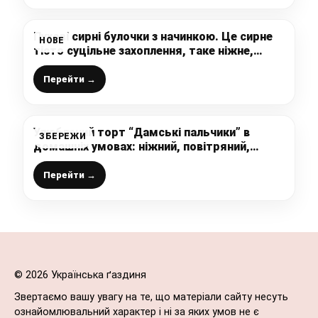
Пухові сирні булочки з начинкою. Це сирне
НОВЕ
тісто суцільне захоплення, таке ніжне,
смачне і пухнасте – дуже рекомендую
приготувати
Перейти →
Улюблений торт “Дамські пальчики” в
ЗБЕРЕЖИ
домашніх умовах: ніжний, повітряний,
м’який і дуже, дуже смачний, а готується
просто і доступно
Перейти →
© 2026 Українська ґаздиня
Звертаємо вашу увагу на те, що матеріали сайту несуть
ознайомлювальний характер і ні за яких умов не є