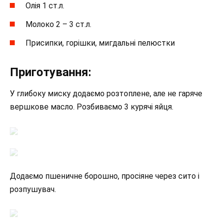
Олія 1 ст.л.
Молоко 2 – 3 ст.л.
Присипки, горішки, мигдальні пелюстки
Приготування:
У глибоку миску додаємо розтоплене, але не гаряче
вершкове масло. Розбиваємо 3 курячі яйця.
Додаємо пшеничне борошно, просіяне через сито і
розпушувач.