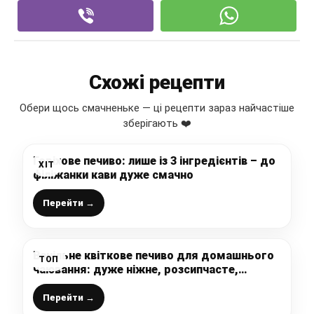
Схожі рецепти
Обери щось смачненьке — ці рецепти зараз найчастіше
зберігають ❤️
Горіхове печиво: лише із 3 інгредієнтів – до
ХІТ
філіжанки кави дуже смачно
Перейти →
Ванільне квіткове печиво для домашнього
ТОП
чаювання: дуже ніжне, розсипчасте,
красиве і неймовірно смачне
Перейти →