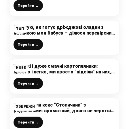
повітряним безе
Перейти →
Показую, як готує дріжджові оладки з
ТОП
начинкою моя бабуся – ділюся перевіреним
роками, вдалим і смачним рецептом, пишні
і ніжні, як пух
Перейти →
Хрусткі і дуже смачні картопляники:
НОВЕ
просто і легко, ми просто “підсіли” на них,
ділюсь рецептом
Перейти →
Знаменитий кекс “Столичний” з
ЗБЕРЕЖИ
родзинками: ароматний, довго не черствіє,
з кожним днем ​​стає тільки смачніше
Перейти →