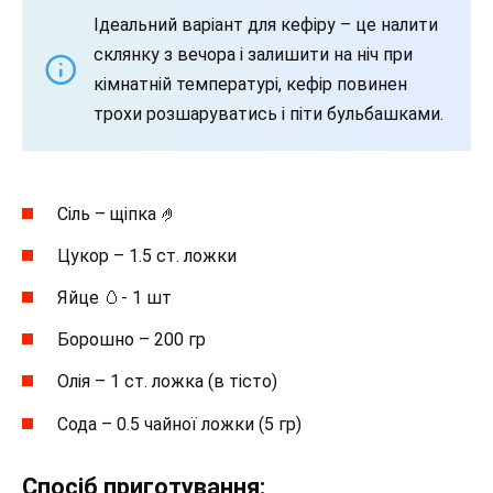
Ідеальний варіант для кефіру – це налити
склянку з вечора і залишити на ніч при
кімнатній температурі, кефір повинен
трохи розшаруватись і піти бульбашками.
Сіль – щіпка 🤌
Цукор – 1.5 ст. ложки
Яйце 🥚- 1 шт
Борошно – 200 гр
Олія – 1 ст. ложка (в тісто)
Сода – 0.5 чайної ложки (5 гр)
Спосіб приготування: