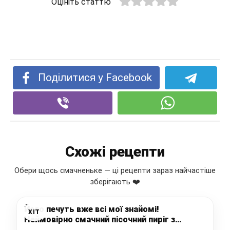
Оцініть статтю
Поділитися у Facebook
Схожі рецепти
Обери щось смачненьке — ці рецепти зараз найчастіше
зберігають ❤️
Його печуть вже всі мої знайомі!
ХІТ
Неймовірно смачний пісочний пиріг з
ароматною ягідною начинкою та