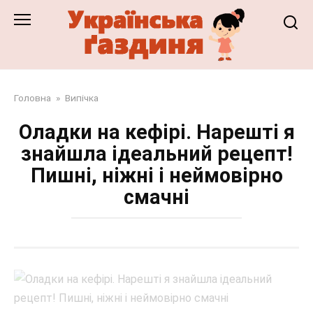
Перейти
до
змісту
Головна
»
Випічка
Оладки на кефірі. Нарешті я
знайшла ідеальний рецепт!
Пишні, ніжні і неймовірно
смачні