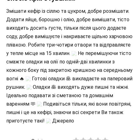
Змішати кефір із сіллю та цукром, добре розмішати.
Додати яйце, борошно і олію, добре вимішати, тісто
виходить досить густе, тільки після цього додаєте
соду, добре вимішуєте і накриваєте щільно харчовою
плівкою. Робите три-чотири отвори та відправляєте
у тепле місце на 15 хвилин.
Не перемішуючи тісто
смажте оладки на олії по одній-дві хвилинки з
кожного боку під закритою кришкою на середньому
вогні 🔥
Готові оладки 🥞 викладаєте на паперовий
рушник.
Оладки 🥞 виходять дуже пишні та ніжні.
Ідеально подавати зі сметаною та домашнім
варенням 🫶
Подивіться тільки, які вони повітряні,
пишні і це на кефірі, знаючи всі секрети Ви також
приготуєте такі!
Джерело