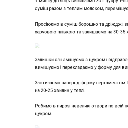
У миску до яєць висипаємо 20 г цукру. Р
суміш разом з теплим молоком, перемішує
Просіюємо в суміш борошно та дріжджі, за
харчовою плівкою та залишаємо на 30-35 х
Залишки олії змішуємо з цукром і відправл
вимішуємо і перекладаємо у форму для вип
Застилаємо наперед форму пергаментом. 
на 20-25 хвилин у теплі.
Робимо в пирозі невеликі отвори по всій 
цукром.