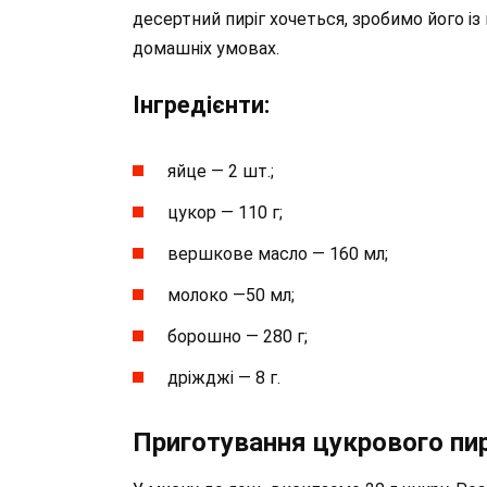
десертний пиріг хочеться, зробимо його із
домашніх умовах.
Інгредієнти:
яйце — 2 шт.;
цукор — 110 г;
вершкове масло — 160 мл;
молоко —50 мл;
борошно — 280 г;
дріжджі — 8 г.
Приготування цукрового пир