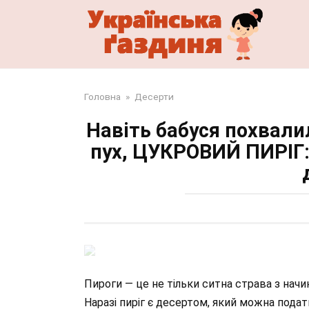
Перейти
до
змісту
Головна
»
Десерти
Навіть бабуся похвали
пух, ЦУКРОВИЙ ПИРІГ:
Пироги — це не тільки ситна страва з начи
Наразі пиріг є десертом, який можна подат