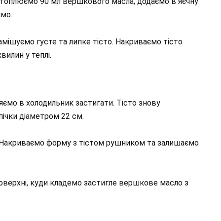
озтоплюємо 90 мл вершкового масла, додаємо в яєчну
мо.
мішуємо густе та липке тісто. Накриваємо тісто
вилин у теплі.
яємо в холодильник застигати. Тісто знову
ічки діаметром 22 см.
Накриваємо форму з тістом рушником та залишаємо
поверхні, куди кладемо застигле вершкове масло з