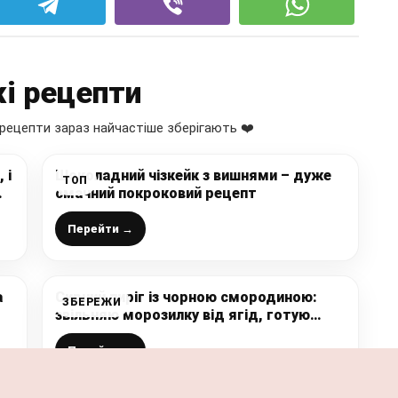
і рецепти
рецепти зараз найчастіше зберігають ❤️
 і
Шоколадний чізкейк з вишнями – дуже
ТОП
смачний покроковий рецепт
Перейти →
а
Сирний пиріг із чорною смородиною:
ЗБЕРЕЖИ
звільняю морозилку від ягід, готую
неймовірно смачну випічку до чаю
Перейти →