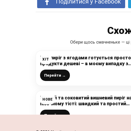
Поділитися у Facebook
Схож
Обери щось смачненьке — ці 
Цей пиріг з ягодами готується просто,
ХІТ
продукти дешеві – в моєму випадку з
полуницею
Перейти →
Ніжний та соковитий вишневий пиріг н
НОВЕ
пісочному тісті: швидкий та простий
рецепт випічки до чаю
Перейти →