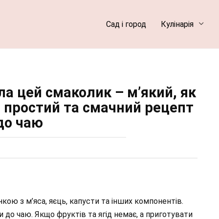
Сад і город
Кулінарія
ла цей смаколик – м’який, як
 простий та смачний рецепт
до чаю
нкою з м’яса, яєць, капусти та інших компонентів.
и до чаю. Якщо фруктів та ягід немає, а приготувати