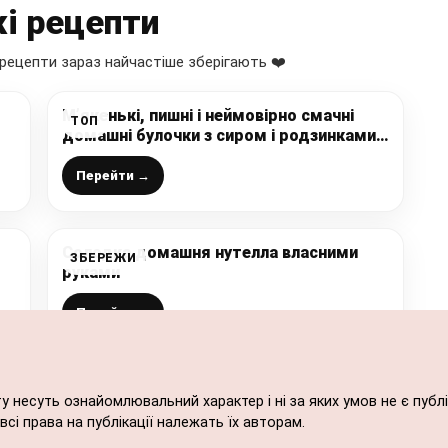
і рецепти
рецепти зараз найчастіше зберігають ❤️
т
М’якенькі, пишні і неймовірно смачні
ТОП
домашні булочки з сиром і родзинками:
тісто без яєць, рецепт простий і
доступний
Перейти →
Солодка домашня нутелла власними
ЗБЕРЕЖИ
руками
Перейти →
ту несуть ознайомлювальний характер і ні за яких умов не є пу
сі права на публікації належать їх авторам.