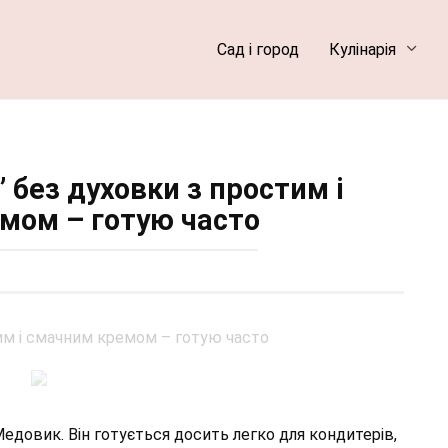
Сад і город
Кулінарія
 без духовки з простим і
мом – готую часто
 Медовик. Він готується досить легко для кондитерів,