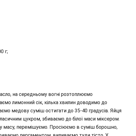
0 г;
асло, на середньому вогні розтоплюємо
аємо лимонний сік, кілька хвилин доводимо до
аємо медову суміш остигати до 35-40 градусів. Яйця
класичним цукром, збиваємо до білої маси міксером.
у масу, перемішуємо. Просіюємо в суміш борошно,
риваємо пергаментом, виливаємо туди тісто. У