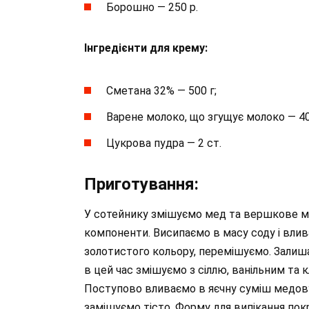
Борошно — 250 р.
Інгредієнти для крему:
Сметана 32% — 500 г;
Варене молоко, що згущує молоко — 40
Цукрова пудра — 2 ст.
Приготування:
У сотейнику змішуємо мед та вершкове м
компоненти. Висипаємо в масу соду і влив
золотистого кольору, перемішуємо. Залиш
в цей час змішуємо з сіллю, ванільним та 
Поступово вливаємо в яєчну суміш медов
замішуємо тісто. Форму для випікання пок