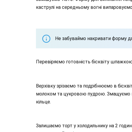
каструлі на середньому вогні випаровуємо
Не забуваймо накривати форму дл
Перевіряємо готовність бісквіту шпажкою 
Верхівку зрізаємо та подрібнюємо в біскв
молоком та цукровою пудрою. Змащуємо 
кільце.
Залишаємо торт у холодильнику на 2 годин