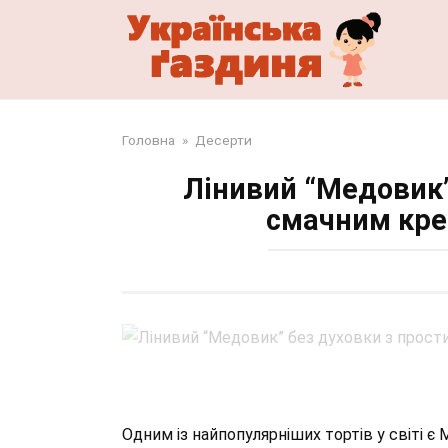
Перейти
до
змісту
Головна
»
Десерти
Лінивий “Медовик”
смачним кре
Одним із найпопулярніших тортів у світі є