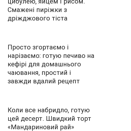
цибулею, яйцем і рисом.
Смажені пиріжки з
дріжджового тіста
Просто згортаємо і
нарізаємо: готую печиво на
кефірі для домашнього
чаювання, простий і
завжди вдалий рецепт
Коли все набридло, готую
цей десерт. Швидкий торт
«Мандариновий рай»