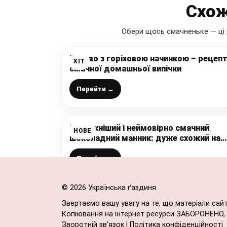
Схож
Обери щось смачненьке — ці 
Печиво з горіховою начинкою – рецеп
ХІТ
смачної домашньої випічки
Перейти →
Найніжніший і неймовірно смачний
НОВЕ
шоколадний манник: дуже схожий на
шоколадний маффін з Макдональдсу
(простий рецепт, який легко
Перейти →
запам’ятати)
© 2026 Українська ґаздиня
Звертаємо вашу увагу на те, що матеріали сай
Копіювання на інтернет ресурси ЗАБОРОНЕНО, в
Зворотній зв’язок
|
Політика конфіденційності