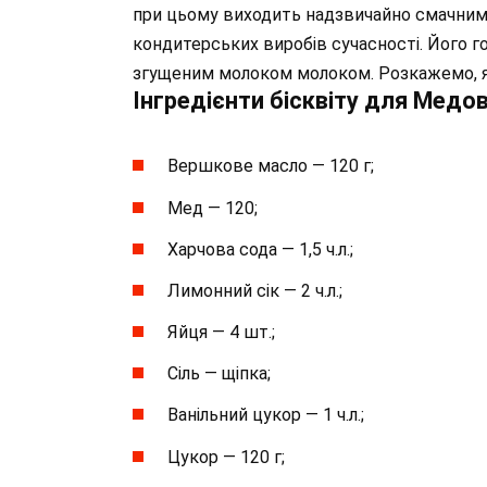
при цьому виходить надзвичайно смачним.
кондитерських виробів сучасності. Його го
згущеним молоком молоком. Розкажемо, я
Інгредієнти бісквіту для Медов
Вершкове масло — 120 г;
Мед — 120;
Харчова сода — 1,5 ч.л.;
Лимонний сік — 2 ч.л.;
Яйця — 4 шт.;
Сіль — щіпка;
Ванільний цукор — 1 ч.л.;
Цукор — 120 г;