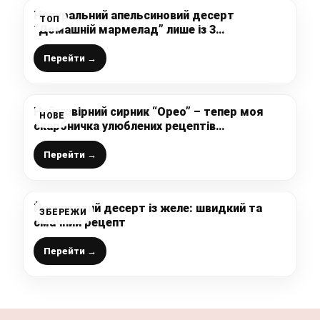
Натуральний апельсиновий десерт
ТОП
“Домашній мармелад” лише із 3
інгредієнтів: смачний, корисний, швидкий
та легкий рецепт, без уварювання
Перейти →
Неймовірний сирник “Орео” – тепер моя
НОВЕ
скарбничка улюблених рецептів
поповнилася
Перейти →
Йогуртовий десерт із желе: швидкий та
ЗБЕРЕЖИ
смачний рецепт
Перейти →