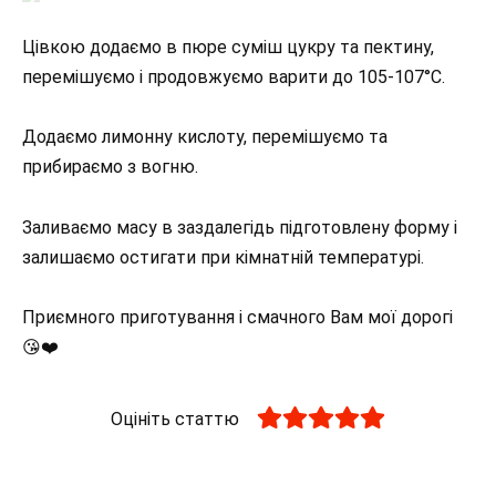
Цівкою додаємо в пюре суміш цукру та пектину,
перемішуємо і продовжуємо варити до 105-107°С.⠀
Додаємо лимонну кислоту, перемішуємо та
прибираємо з вогню.⠀
Заливаємо масу в заздалегідь підготовлену форму і
залишаємо остигати при кімнатній температурі.
⠀
Приємного приготування і смачного Вам мої дорогі
😘❤️⠀
Оцініть статтю