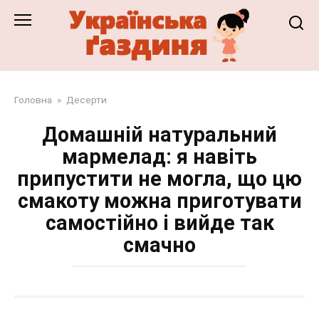
Перейти
до
змісту
Головна
»
Десерти
Домашній натуральний
мармелад: я навіть
припустити не могла, що цю
смакоту можна приготувати
самостійно і вийде так
смачно