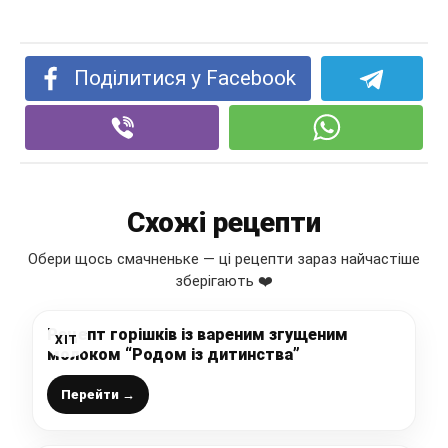
Поділитися у Facebook
Схожі рецепти
Обери щось смачненьке — ці рецепти зараз найчастіше
зберігають ❤️
Рецепт горішків із вареним згущеним
ХІТ
молоком “Родом із дитинства”
Перейти →