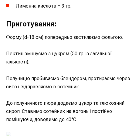
Лимонна кислота – 3 гр.⠀
Приготування:⠀
Форму (d-18 см) попередньо застилаємо фольгою. ⠀
Пектин змішуємо з цукром (50 гр. із загальної
кількості).⠀
Полуницю пробиваємо блендером, протираємо через
сито і відправляємо в сотейник. ⠀
До полуничного пюре додаємо цукор та глюкозний
сироп. Ставимо сотейник на вогонь і постійно
помішуючи, доводимо до 40°С. ⠀