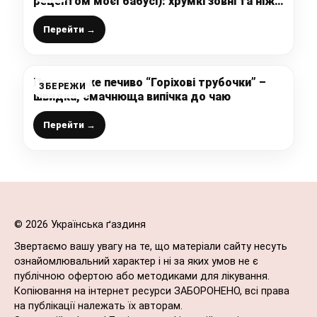
рецептом моєї бабусі): хрумкі зовні та ніжні
всередині
Перейти →
Простеньке печиво “Горіхові трубочки” –
ЗБЕРЕЖИ
швидка, смачнюща випічка до чаю
Перейти →
© 2026 Українська ґаздиня
Звертаємо вашу увагу на те, що матеріали сайту несуть
ознайомлювальний характер і ні за яких умов не є
публічною офертою або методиками для лікування.
Копіювання на інтернет ресурси ЗАБОРОНЕНО, всі права
на публікації належать їх авторам.