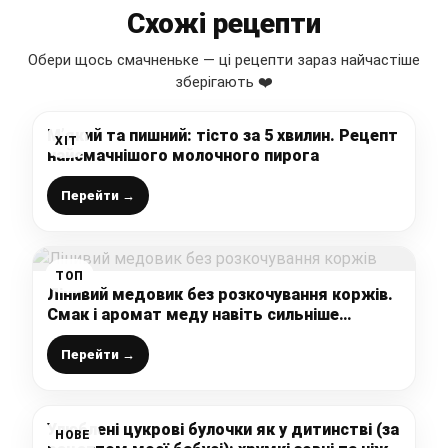
Схожі рецепти
Обери щось смачненьке — ці рецепти зараз найчастіше
зберігають ❤️
М’який та пишний: тісто за 5 хвилин. Рецепт
ХІТ
найсмачнішого молочного пирога
Перейти →
ТОП
Лінивий медовик без розкочування коржів.
Смак і аромат меду навіть сильніше
виражений, а часу витрачається значно
менше
Перейти →
Улюблені цукрові булочки як у дитинстві (за
НОВЕ