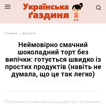
Перейти
до
змісту
Головна
»
Десерти
Неймовірно смачний
шоколадний торт без
випічки: готується швидко із
простих продуктів (навіть не
думала, що це так легко)