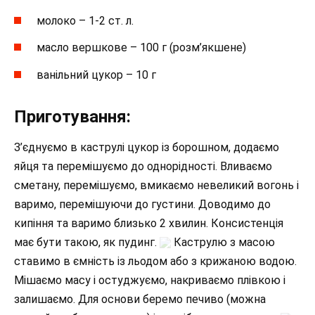
молоко – 1-2 ст. л.
масло вершкове – 100 г (розм’якшене)
ванільний цукор – 10 г
Приготування:
З’єднуємо в каструлі цукор із борошном, додаємо
яйця та перемішуємо до однорідності. Вливаємо
сметану, перемішуємо, вмикаємо невеликий вогонь і
варимо, перемішуючи до густини. Доводимо до
кипіння та варимо близько 2 хвилин. Консистенція
має бути такою, як пудинг.
Каструлю з масою
ставимо в ємність із льодом або з крижаною водою.
Мішаємо масу і остуджуємо, накриваємо плівкою і
залишаємо. Для основи беремо печиво (можна