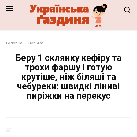
Перейти
до
змісту
Головна
»
Випічка
Беру 1 склянку кефіру та
трохи фаршу і готую
крутіше, ніж біляші та
чебуреки: швидкі ліниві
пиріжки на перекус