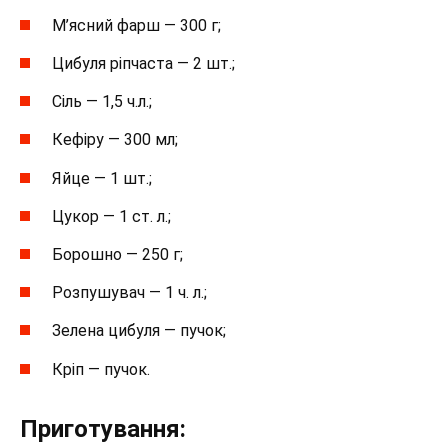
М’ясний фарш — 300 г;
Цибуля ріпчаста — 2 шт.;
Сіль — 1,5 ч.л.;
Кефіру — 300 мл;
Яйце — 1 шт.;
Цукор — 1 ст. л.;
Борошно — 250 г;
Розпушувач — 1 ч. л.;
Зелена цибуля — пучок;
Кріп — пучок.
Приготування: