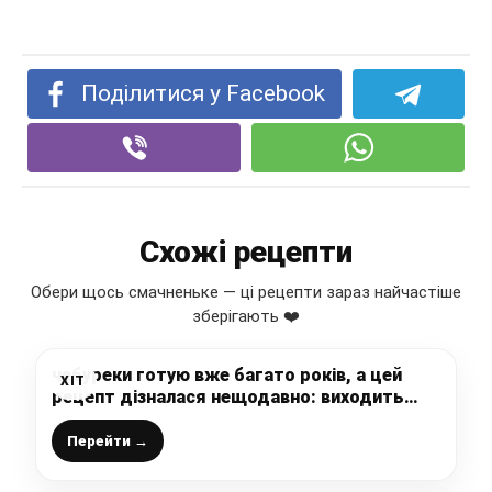
Поділитися у Facebook
Схожі рецепти
Обери щось смачненьке — ці рецепти зараз найчастіше
зберігають ❤️
чебуреки готую вже багато років, а цей
ХІТ
рецепт дізналася нещодавно: виходить
рум’яна скоринка та соковита начинка
Перейти →