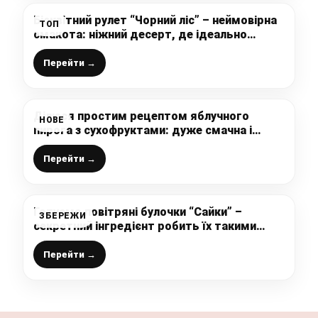
Бісквітний рулет “Чорний ліс” – неймовірна
ТОП
смакота: ніжний десерт, де ідеально
поєднуються шоколадний бісквіт, сирний
крем та вишні
Перейти →
Ділюся простим рецептом яблучного
НОВЕ
пирога з сухофруктами: дуже смачна і
ароматна випічка до чаю, яка Вам точно
сподобається
Перейти →
Готуємо повітряні булочки “Сайки” –
ЗБЕРЕЖИ
секретний інгредієнт робить їх такими
ніжними і смачними, що неможливо
зупинитись
Перейти →