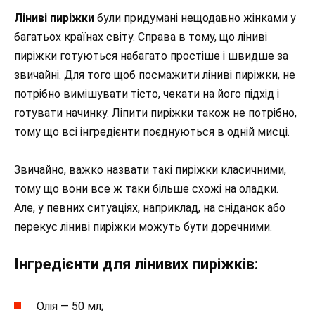
Ліниві пиріжки
були придумані нещодавно жінками у
багатьох країнах світу. Справа в тому, що ліниві
пиріжки готуються набагато простіше і швидше за
звичайні. Для того щоб посмажити ліниві пиріжки, не
потрібно вимішувати тісто, чекати на його підхід і
готувати начинку. Ліпити пиріжки також не потрібно,
тому що всі інгредієнти поєднуються в одній мисці.
Звичайно, важко назвати такі пиріжки класичними,
тому що вони все ж таки більше схожі на оладки.
Але, у певних ситуаціях, наприклад, на сніданок або
перекус ліниві пиріжки можуть бути доречними.
Інгредієнти для лінивих пиріжків:
Олія — 50 мл;