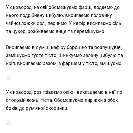
У сковороді на олії обсмажуємо фарш, додаємо до
нього подрібнену цибулю, висипаємо половину
чайної ложки солі, перчимо. У кефір висипаємо сіль
та цукор, розбиваємо яйце та перемішуємо.
Висипаємо в суміш кефіру борошно та розпушувач,
замішуємо густе тісто. Шинкуємо зелену цибулю та
кріп, висипаємо разом із фаршем у тісто, змішуємо.
У сковороді розігріваємо олію і викладаємо в неї по
столовій ложці тіста. Обсмажуємо пиріжки з обох
боків до рум’яної скоринки.