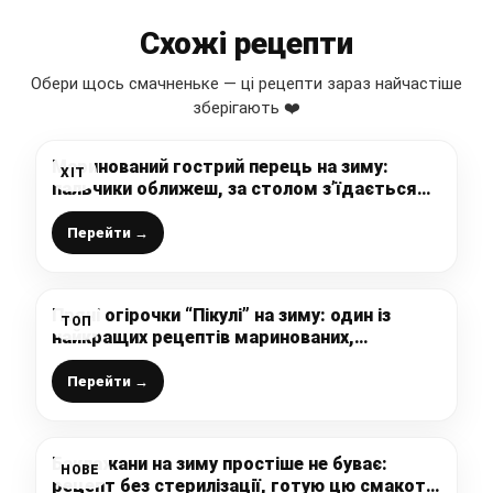
Схожі рецепти
Обери щось смачненьке — ці рецепти зараз найчастіше
зберігають ❤️
Маринований гострий перець на зиму:
ХІТ
пальчики оближеш, за столом з’їдається
миттєво!
Перейти →
Пряні огірочки “Пікулі” на зиму: один із
ТОП
найкращих рецептів маринованих,
закусочних огірків, це наша улюблена і
постійна заготовка
Перейти →
Баклажани на зиму простіше не буває:
НОВЕ
рецепт без стерилізації, готую цю смакоту