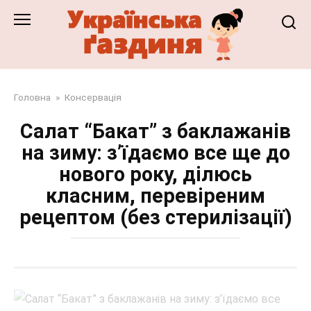
Перейти
до
змісту
Головна
»
Консервація
Салат “Бакат” з баклажанів
на зиму: з’їдаємо все ще до
нового року, ділюсь
класним, перевіреним
рецептом (без стерилізації)