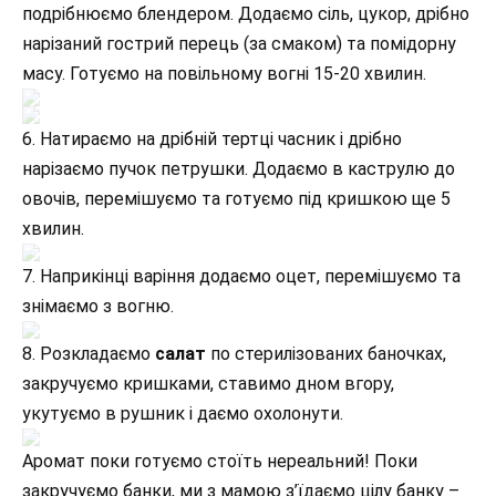
подрібнюємо блендером. Додаємо сіль, цукор, дрібно
нарізаний гострий перець (за смаком) та помідорну
масу. Готуємо на повільному вогні 15-20 хвилин.
6. Натираємо на дрібній тертці часник і дрібно
нарізаємо пучок петрушки. Додаємо в каструлю до
овочів, перемішуємо та готуємо під кришкою ще 5
хвилин.
7. Наприкінці варіння додаємо оцет, перемішуємо та
знімаємо з вогню.
8. Розкладаємо
салат
по стерилізованих баночках,
закручуємо кришками, ставимо дном вгору,
укутуємо в рушник і даємо охолонути.
Аромат поки готуємо стоїть нереальний! Поки
закручуємо банки, ми з мамою з’їдаємо цілу банку –