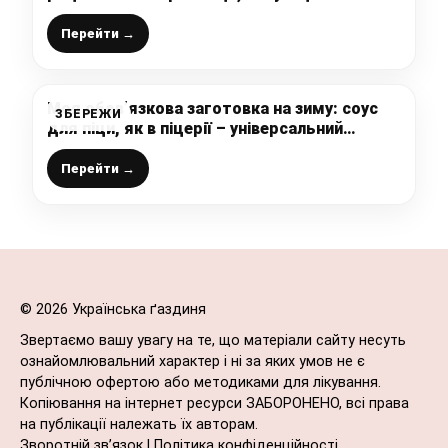
вже багато років
Перейти →
Моя обов’язкова заготовка на зиму: соус
ЗБЕРЕЖИ
для піци, як в піцерії – універсальний
томатний соус
Перейти →
© 2026 Українська ґаздиня
Звертаємо вашу увагу на те, що матеріали сайту несуть
ознайомлювальний характер і ні за яких умов не є
публічною офертою або методиками для лікування.
Копіювання на інтернет ресурси ЗАБОРОНЕНО, всі права
на публікації належать їх авторам.
Зворотній зв’язок
|
Політика конфіденційності