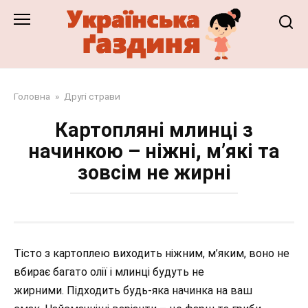
Перейти
до
змісту
Головна
»
Другі страви
Картопляні млинці з
начинкою – ніжні, м’які та
зовсім не жирні
Тісто з картоплею виходить ніжним, м’яким, воно не
вбирає багато олії і млинці будуть не
жирними. Підходить будь-яка начинка на ваш