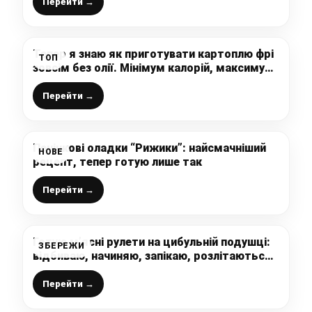
Перейти →
Тепер я знаю як приготувати картоплю фрі
ТОП
зовсім без олії. Мінімум калорій, максимум
користі
Перейти →
Печінкові оладки “Рижики”: найсмачніший
НОВЕ
рецепт, тепер готую лише так
Перейти →
Готую м’ясні рулети на цибульній подушці:
ЗБЕРЕЖИ
відбиваю, начиняю, запікаю, розлітаються
“на ура”
Перейти →