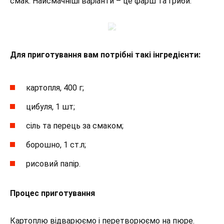
смак. Найсмачніші варіанти – це фарш та гриби.
Для приготування вам потрібні такі інгредієнти:
картопля, 400 г;
цибуля, 1 шт;
сіль та перець за смаком;
борошно, 1 ст.л;
рисовий папір.
Процес приготування
Картоплю відварюємо і перетворюємо на пюре.