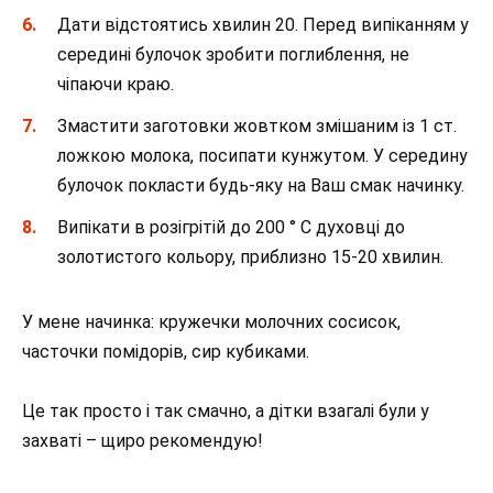
Дати відстоятись хвилин 20. Перед випіканням у
середині булочок зробити поглиблення, не
чіпаючи краю.
Змастити заготовки жовтком змішаним із 1 ст.
ложкою молока, посипати кунжутом. У середину
булочок покласти будь-яку на Ваш смак начинку.
Випікати в розігрітій до 200 ° C духовці до
золотистого кольору, приблизно 15-20 хвилин.
У мене начинка: кружечки молочних сосисок,
часточки помідорів, сир кубиками.
Це так просто і так смачно, а дітки взагалі були у
захваті – щиро рекомендую!