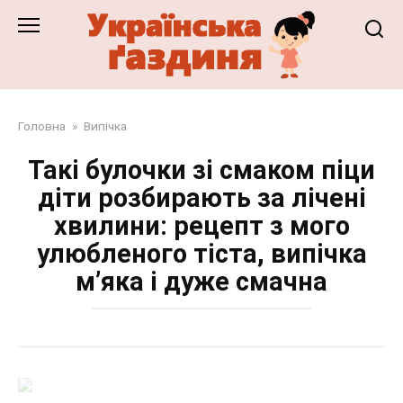
Перейти
до
змісту
Головна
»
Випічка
Такі булочки зі смаком піци
діти розбирають за лічені
хвилини: рецепт з мого
улюбленого тіста, випічка
м’яка і дуже смачна