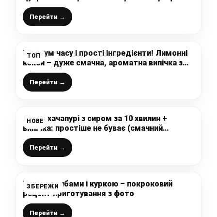
приготування дуже смачної випічки, яка
нагадує дитинство
Перейти →
Мінімум часу і прості інгредієнти! Лимонні
ТОП
кекси – дуже смачна, ароматна випічка з
цитрусовою ноткою
Перейти →
Ліниві хачапурі з сиром за 10 хвилин +
НОВЕ
випічка: простіше не буває (смачний
сніданок чи перекус на сковороді)
Перейти →
Пиріг з грибами і куркою – покроковий
ЗБЕРЕЖИ
рецепт приготування з фото
Перейти →