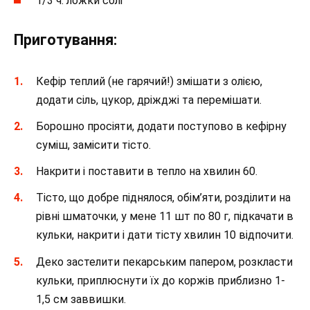
1/3 ч. ложки солі
Приготування:
Кефір теплий (не гарячий!) змішати з олією,
додати сіль, цукор, дріжджі та перемішати.
Борошно просіяти, додати поступово в кефірну
суміш, замісити тісто.
Накрити і поставити в тепло на хвилин 60.
Тісто, що добре піднялося, обім’яти, розділити на
рівні шматочки, у мене 11 шт по 80 г, підкачати в
кульки, накрити і дати тісту хвилин 10 відпочити.
Деко застелити пекарським папером, розкласти
кульки, приплюснути їх до коржів приблизно 1-
1,5 см заввишки.