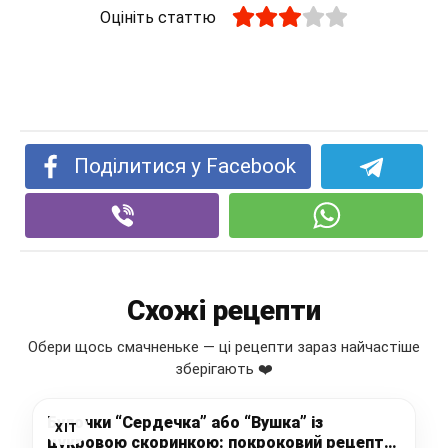
Оцініть статтю
Поділитися у Facebook
Схожі рецепти
Обери щось смачненьке — ці рецепти зараз найчастіше
зберігають ❤️
Булочки “Сердечка” або “Вушка” із
ХІТ
цукровою скоринкою: покроковий рецепт