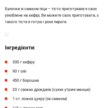
Булочки зі смаком піци – тісто приготувала я своє
улюблене на кефірі, Ви можете своє приготувати, з
такого тіста я готую і різні пироги.
Інгредієнти:
300 г кефіру
90 г олії
450 г борошна
20 г свіжих дріжджів (сухих утричі менше)
1 ст. ложка цукру (за смаком)