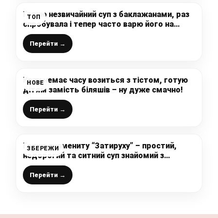
Готую незвичайний суп з баклажанами, раз
ТОП
спробувала і тепер часто варю його на
обід: дуже смачний супчик без довгого
варіння (простий рецепт)
Перейти →
Коли немає часу возиться з тістом, готую
НОВЕ
дітям замість біляшів – ну дуже смачно!
Перейти →
Готую знамениту “Затируху” – простий,
ЗБЕРЕЖИ
недорогий та ситний суп знайомий з
дитинства
Перейти →