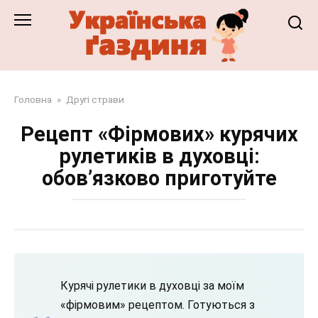
Перейти
до
змісту
Головна
»
Другі страви
Рецепт «Фірмових» курячих
рулетиків в духовці:
обов’язково приготуйте
Курячі рулетики в духовці за моїм
«фірмовим» рецептом. Готуються з