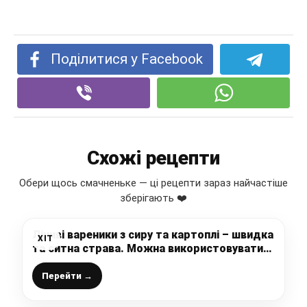
Поділитися у Facebook
Схожі рецепти
Обери щось смачненьке — ці рецепти зараз найчастіше
зберігають ❤️
Ліниві вареники з сиру та картоплі – швидка
ХІТ
та ситна страва. Можна використовувати
картоплю, що залишилася після сніданку
або обіду
Перейти →