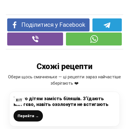
Поділитися у Facebook
Схожі рецепти
Обери щось смачненьке — ці рецепти зараз найчастіше
зберігають ❤️
Готую дітям замість біляшів. З’їдають
ХІТ
миттєво, навіть охолонути не встигають
Перейти →