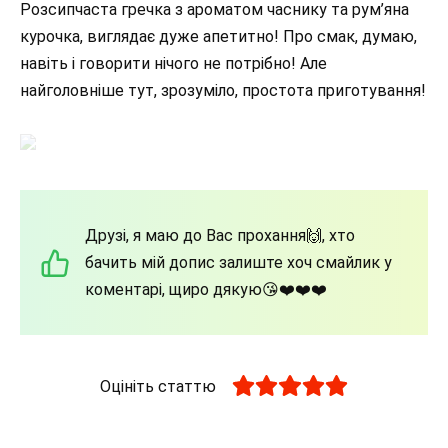
Розсипчаста гречка з ароматом часнику та рум’яна
курочка, виглядає дуже апетитно! Про смак, думаю,
навіть і говорити нічого не потрібно! Але
найголовніше тут, зрозуміло, простота приготування!
Друзі, я маю до Вас прохання🙌, хто
бачить мій допис залиште хоч смайлик у
коментарі, щиро дякую😘❤️❤️❤️
Оцініть статтю