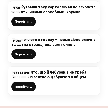
Спробувавши таку картоплю ви не захочете
ТОП
запікати іншими способами: хрумка
скоринка і ніжне пюре всередині
Перейти →
Пісні котлети з гороху – неймовірно смачна
НОВЕ
та ситна страва, яка вам точно
сподобається
Перейти →
Так соковито, що й чебуреків не треба.
ЗБЕРЕЖИ
Паляниці із зеленою цибулею та яйцем:
тонке хрумке тісто
Перейти →