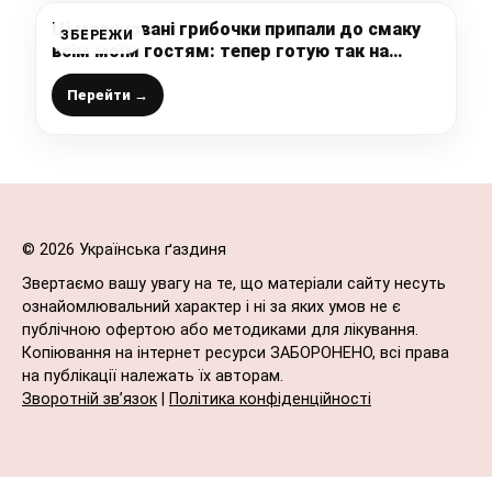
Ці мариновані грибочки припали до смаку
ЗБЕРЕЖИ
всім моїм гостям: тепер готую так на
кожне свято
Перейти →
© 2026 Українська ґаздиня
Звертаємо вашу увагу на те, що матеріали сайту несуть
ознайомлювальний характер і ні за яких умов не є
публічною офертою або методиками для лікування.
Копіювання на інтернет ресурси ЗАБОРОНЕНО, всі права
на публікації належать їх авторам.
Зворотній зв’язок
|
Політика конфіденційності