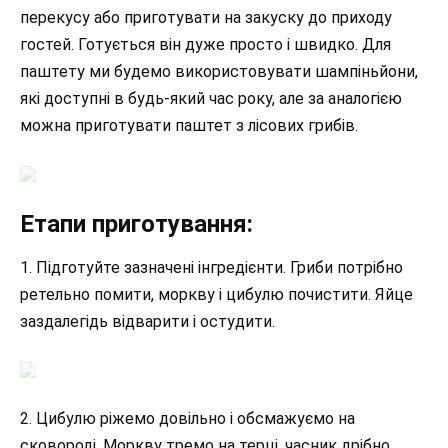
перекусу або приготувати на закуску до приходу
гостей. Готується він дуже просто і швидко. Для
паштету ми будемо використовувати шампіньйони,
які доступні в будь-який час року, але за аналогією
можна приготувати паштет з лісових грибів.
Етапи приготування:
1. Підготуйте зазначені інгредієнти. Гриби потрібно
ретельно помити, моркву і цибулю почистити. Яйце
заздалегідь відварити і остудити.
2. Цибулю ріжемо довільно і обсмажуємо на
сковороді. Моркву тремо на терці, часник дрібно