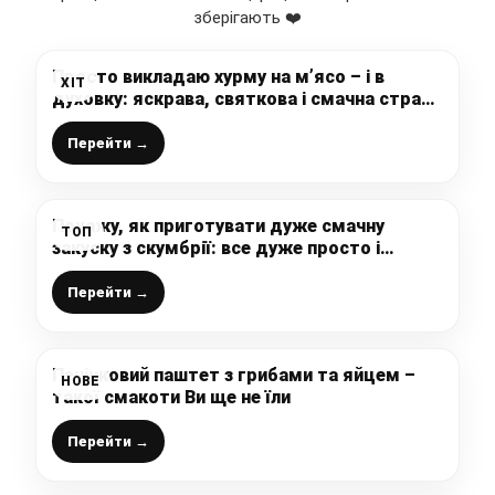
зберігають ❤️
Просто викладаю хурму на м’ясо – і в
ХІТ
духовку: яскрава, святкова і смачна страва
на будь-який стіл (приголомшливе
поєднання)
Перейти →
Покажу, як приготувати дуже смачну
ТОП
закуску з скумбрії: все дуже просто і
подобається всім без винятку
Перейти →
Печінковий паштет з грибами та яйцем –
НОВЕ
такої смакоти Ви ще не їли
Перейти →