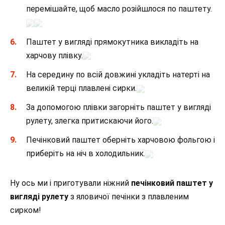
перемішайте, щоб масло розійшлося по паштету.
Паштет у вигляді прямокутника викладіть на
харчову плівку.
На середину по всій довжині укладіть натерті на
великій терці плавлені сирки.
За допомогою плівки загорніть паштет у вигляді
рулету, злегка притискаючи його.
Печінковий паштет оберніть харчовою фольгою і
приберіть на ніч в холодильник.
Ну ось ми і приготували ніжний
печінковий паштет у
вигляді рулету
з яловичої печінки з плавленим
сирком!