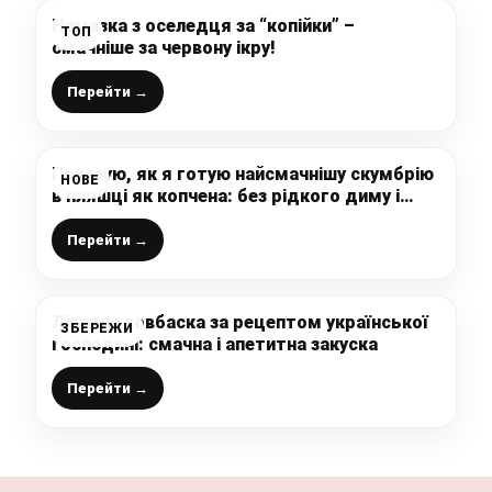
Намазка з оселедця за “копійки” –
ТОП
смачніше за червону ікру!
Перейти →
Показую, як я готую найсмачнішу скумбрію
НОВЕ
в пляшці як копчена: без рідкого диму і
хімії, просто додаю секретний інгредієнт,
який є на будь-якій кухні
Перейти →
Ліверна ковбаска за рецептом української
ЗБЕРЕЖИ
господині: смачна і апетитна закуска
Перейти →