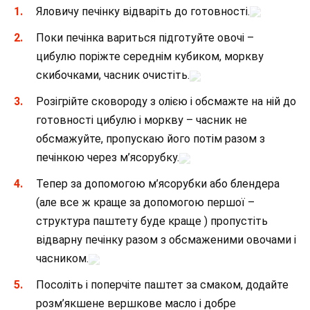
Яловичу печінку відваріть до готовності.
Поки печінка вариться підготуйте овочі –
цибулю поріжте середнім кубиком, моркву
скибочками, часник очистіть.
Розігрійте сковороду з олією і обсмажте на ній до
готовності цибулю і моркву – часник не
обсмажуйте, пропускаю його потім разом з
печінкою через м’ясорубку.
Тепер за допомогою м’ясорубки або блендера
(але все ж краще за допомогою першої –
структура паштету буде краще ) пропустіть
відварну печінку разом з обсмаженими овочами і
часником.
Посоліть і поперчіте паштет за смаком, додайте
розм’якшене вершкове масло і добре