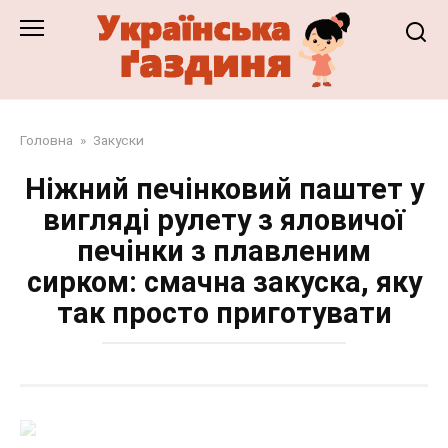
Перейти
до
змісту
Головна
»
Закуски
Ніжний печінковий паштет у
вигляді рулету з яловичої
печінки з плавленим
сирком: смачна закуска, яку
так просто приготувати