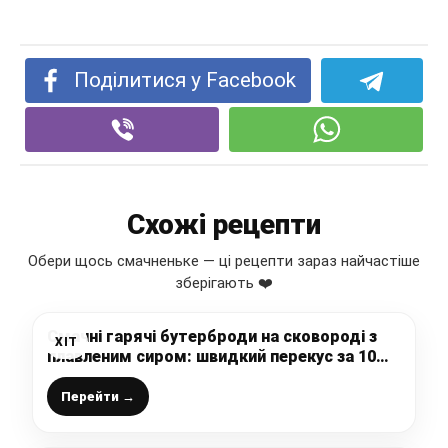
Поділитися у Facebook
Схожі рецепти
Обери щось смачненьке — ці рецепти зараз найчастіше
зберігають ❤️
Смачні гарячі бутерброди на сковороді з
ХІТ
плавленим сиром: швидкий перекус за 10
хвилин, який сподобається всім
Перейти →