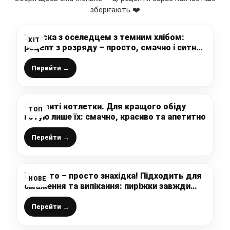
зберігають ❤️
Закуска з оселедцем з темним хлібом:
ХІТ
рецепт з розряду – просто, смачно і ситно,
подаю до будь-якого столу
Перейти →
Соковиті котлетки. Для кращого обіду
ТОП
готую лише їх: смачно, красиво та апетитно
Перейти →
Це тісто – просто знахідка! Підходить для
НОВЕ
смаження та випікання: пиріжки завжди
м’які!
Перейти →