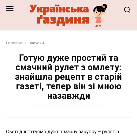
Перейти
до
змісту
Головна
»
Закуски
Готую дуже простий та
смачний рулет з омлету:
знайшла рецепт в старій
газеті, тепер він зі мною
назавжди
Сьогодні готуємо дуже смачну закуску – рулет з