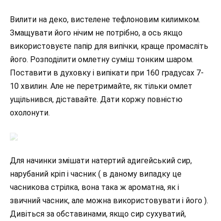
Вилити на деко, вистелене тефлоновим килимком.
Змащувати його нічим не потрібно, а ось якщо
використовуєте папір для випічки, краще промасліть
його. Розподілити омлетну суміш тонким шаром.
Поставити в духовку і випікати при 160 градусах 7-
10 хвилин. Але не перетримайте, як тільки омлет
ущільнився, діставайте. Дати коржу повністю
охолонути.
Для начинки змішати натертий адигейський сир,
нарубаний кріп і часник ( в даному випадку це
часникова стрілка, вона така ж ароматна, як і
звичний часник, але можна використовувати і його ).
Дивіться за обставинами, якщо сир сухуватий,