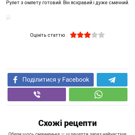
Рулет з омлету готовий. Він яскравий і дуже смачний.
Оцініть статтю
Поділитися у Facebook
Схожі рецепти
Обери щось смачненьке — ці рецепти зараз найчастіше