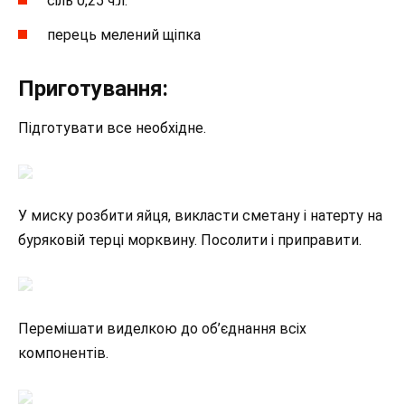
сіль 0,25 ч.л.
перець мелений щіпка
Приготування:
Підготувати все необхідне.
У миску розбити яйця, викласти сметану і натерту на
буряковій терці морквину. Посолити і приправити.
Перемішати виделкою до об’єднання всіх
компонентів.