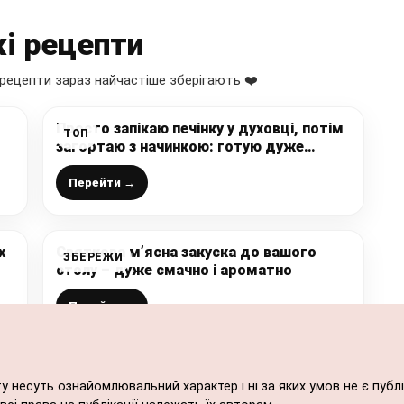
і рецепти
рецепти зараз найчастіше зберігають ❤️
Просто запікаю печінку у духовці, потім
ТОП
загортаю з начинкою: готую дуже
смачний рулет із простих продуктів, які
є у кожного
Перейти →
х
Святкова м’ясна закуска до вашого
ЗБЕРЕЖИ
столу – дуже смачно і ароматно
Перейти →
ту несуть ознайомлювальний характер і ні за яких умов не є пу