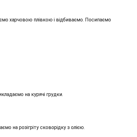
аємо харчовою плівкою і відбиваємо. Посипаємо
кладаємо на курячі грудки.
ємо на розігріту сковорідку з олією.