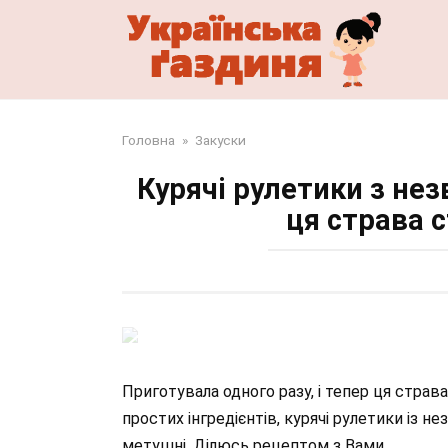
Перейти
до
змісту
Головна
»
Закуски
Курячі рулетики з не
ця страва 
Приготувала одного разу, і тепер ця стра
простих інгредієнтів, курячі рулетики із 
метушні. Ділюсь рецептом з Вами.