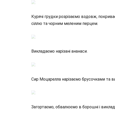
Курячі грудки розрізаємо вздовж, покрив
сіллю та чорним меленим перцем.
Викладаємо нарізані ананаси.
Сир Моцарелла нарізаємо брусочками та ви
Загортаємо, обвалюємо в борошні і виклада