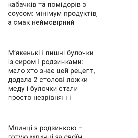
кабачків та помідорів з
соусом: мінімум продуктів,
а смак неймовірний
М’якенькі і пишні булочки
із сиром і родзинками:
мало хто знає цей рецепт,
додала 2 столові ложки
меду і булочки стали
просто незрівнянні
Млинці з родзинкою –
готую млинці за своїм,