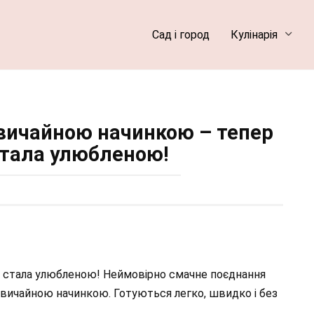
Сад і город
Кулінарія
звичайною начинкою – тепер
стала улюбленою!
ва стала улюбленою! Неймовірно смачне поєднання
незвичайною начинкою. Готуються легко, швидко і без