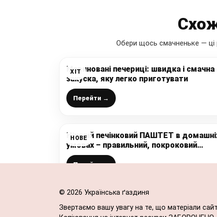
Схож
Обери щось смачненьке — ці 
Мариновані печериці: швидка і смачна
ХІТ
закуска, яку легко приготувати
Перейти →
Ніжний печінковий ПАШТЕТ в домашні
НОВЕ
умовах – правильний, покроковий
рецепт намазки
Перейти →
© 2026 Українська ґаздиня
Звертаємо вашу увагу на те, що матеріали сай