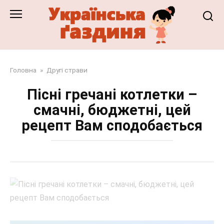
Перейти
до
змісту
Головна
»
Другі страви
Пісні гречані котлетки –
смачні, бюджетні, цей
рецепт Вам сподобається