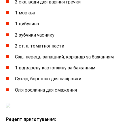
2 скл. води для варіння гречки
1 морква
1 цибулина
2 зубчики часнику
2 ст. л. томатної пасти
Сіль, перець запашний, коріандр за бажанням
1 відварену картоплину за бажанням
Сухарі, борошно для паніровки
Олія рослинна для смаження
Рецепт приготування: