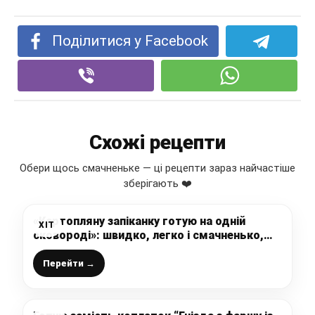
Поділитися у Facebook
Схожі рецепти
Обери щось смачненьке — ці рецепти зараз найчастіше
зберігають ❤️
«Картопляну запіканку готую на одній
ХІТ
сковороді»: швидко, легко і смачненько,
ділюсь рецептом
Перейти →