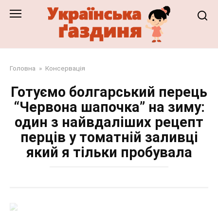
Перейти
до
змісту
Головна
»
Консервація
Готуємо болгарський перець
“Червона шапочка” на зиму:
один з найвдаліших рецепт
перців у томатній заливці
який я тільки пробувала