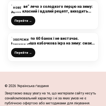
“Медове” лечо з солодкого перцю на зиму:
НОВЕ
дуже класний і вдалий рецепт, виходить
неймовірно смачно і ароматно
Перейти →
Закриваю по 60 банок і не вистачає.
ЗБЕРЕЖИ
Найсмачніша кабачкова ікра на зиму: смак
як у дитинстві
Перейти →
© 2026 Українська ґаздиня
Звертаємо вашу увагу на те, що матеріали сайту несуть
ознайомлювальний характер і ні за яких умов не є
публічною офертою або методиками для лікування.