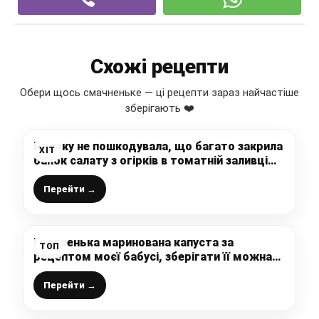
Схожі рецепти
Обери щось смачненьке — ці рецепти зараз найчастіше
зберігають ❤️
Взимку не пошкодувала, що багато закрила
ХІТ
банок салату з огірків в томатній заливці
без стерилізації
Перейти →
Гостренька маринована капуста за
ТОП
рецептом моєї бабусі, зберігати її можна
хоч усю зиму: ділюся шикарним способом
приготування
Перейти →