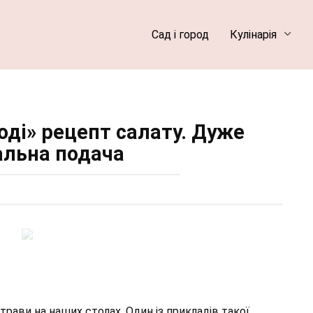
Сад і город
Кулінарія
оді» рецепт салату. Дуже
альна подача
трави на наших столах. Один із прикладів такої