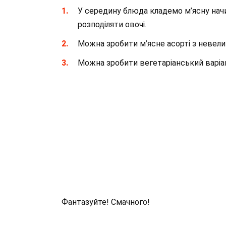
У середину блюда кладемо м’ясну начи
розподіляти овочі.
Можна зробити м’ясне асорті з невели
Можна зробити вегетаріанський варіан
Фантазуйте! Смачного!