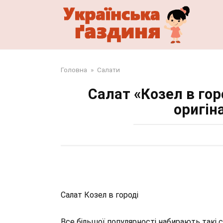
Перейти
до
змісту
Головна
»
Салати
Салат «Козел в гор
оригін
Салат Козел в городі
Все більшої популярності набирають такі с