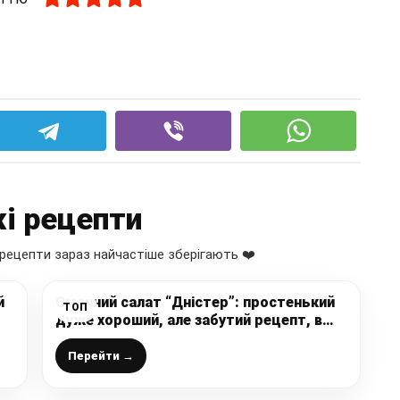
і рецепти
рецепти зараз найчастіше зберігають ❤️
й
Смачний салат “Дністер”: простенький
ТОП
дуже хороший, але забутий рецепт, в
нашій сім’ї він один з улюблених
Перейти →