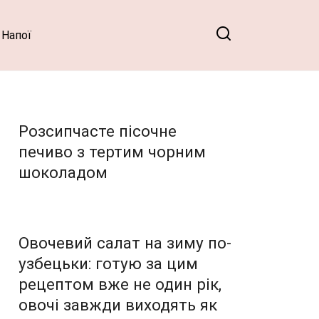
Напої
Розсипчасте пісочне
печиво з тертим чорним
шоколадом
Овочевий салат на зиму по-
узбецьки: готую за цим
рецептом вже не один рік,
овочі завжди виходять як