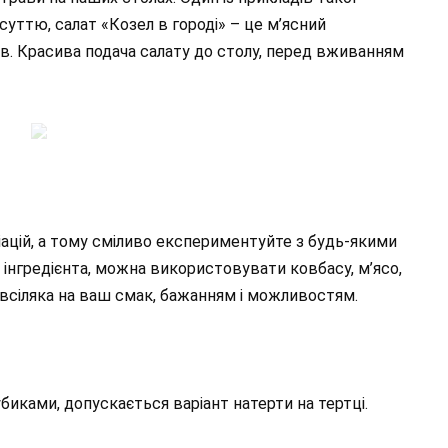
суттю, салат «Козел в городі» – це м’ясний
ів. Красива подача салату до столу, перед вживанням
ріацій, а тому сміливо експериментуйте з будь-якими
о інгредієнта, можна використовувати ковбасу, м’ясо,
 всіляка на ваш смак, бажанням і можливостям.
биками, допускається варіант натерти на тертці.