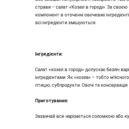
страви – салат «Козел в городі». За своєю 
компонент в оточенні овочевих інгредієнт
всі інгредієнти змішуються.
Інгредієнти:
Салат «козел в городі» допускає безліч ва
інгредієнтами. Як «козла» – тобто м’ясног
птицю, субпродукти. Овочі та консервація
Приготування:
Зазвичай все нарізається соломкою або ку