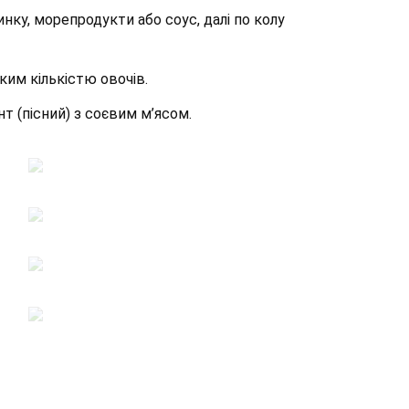
нку, морепродукти або соус, далі по колу
ким кількістю овочів.
т (пісний) з соєвим м’ясом.