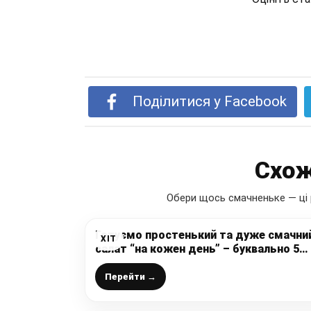
Поділитися у Facebook
Схож
Обери щось смачненьке — ці 
Готуємо простенький та дуже смачни
ХІТ
салат “на кожен день” – буквально 5
хвилин вашого часу і страва готова
Перейти →