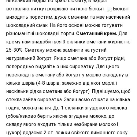
невеликий надріз по краю бісквіту, в надріз
вставляю нитку і розрізаю ниткою бісквіт.
Бісквіт
виходить пористим, дуже смачним та має насичений
шоколадний смак. На його основі можна готувати
різноманітні шоколадні торти.
Сметанний крем.
Для
крему нам знадобиться 3 склянки сметани жирністю
25-30%. Сметану можна замінити на густий
натуральний йогурт. Якщо сметана або йогурт рідкі,
попередньо видаліть з них сироватку. Для цього
перекладіть сметану або йогурт у марлю складену в
кілька шарів (4-8 шарів, залежно від якої марлі, і
наскільки рідка сметана або йогурт). Підвішуємо, щоб
стекла зайва сироватка. Залишаємо стікати на кілька
годин, можна на ніч. До 1 склянки згущеного молока
(обов’язково беріть якісне згущене молоко, до
складу якого входить тільки незбиране молоко і
цукор) додаємо 2 ст. ложки свіжого лимонного соку.