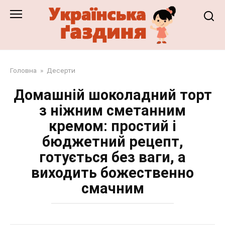
Перейти
до
змісту
Головна
»
Десерти
Домашній шоколадний торт
з ніжним сметанним
кремом: простий і
бюджетний рецепт,
готується без ваги, а
виходить божественно
смачним