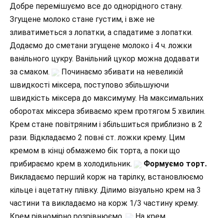
Добре перемішуємо все до однорідного стану.
Згущене молоко стане густим, і вже не
зливатиметься з лопатки, а спадатиме з лопатки.
Додаємо до сметани згущене молоко і 4 ч. ложки
ванільного цукру. Ванільний цукор можна додавати
за смаком.
Починаємо збивати на невеликій
швидкості міксера, поступово збільшуючи
швидкість міксера до максимуму. На максимальних
оборотах міксера збиваємо крем протягом 5 хвилин.
Крем стане повітряним і збільшиться приблизно в 2
рази. Відкладаємо 2 повні ст. ложки крему. Цим
кремом в кінці обмажемо бік торта, а поки що
прибираємо крем в холодильник.
Формуємо торт.
Викладаємо перший корж на тарілку, встановлюємо
кільце і ацетатну плівку. Ділимо візуально крем на 3
частини та викладаємо на корж 1/3 частину крему.
Крем рівномірно розрівнюємо.
На крем