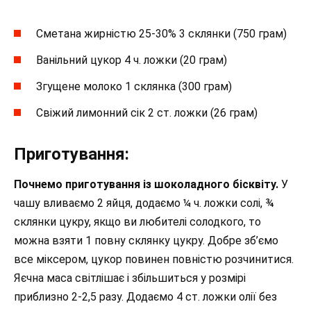
Сметана жирністю 25-30% 3 склянки (750 грам)
Ванільний цукор 4 ч. ложки (20 грам)
Згущене молоко 1 склянка (300 грам)
Свіжий лимонний сік 2 ст. ложки (26 грам)
Приготування:
Почнемо приготування із шоколадного бісквіту.
У
чашу вливаємо 2 яйця, додаємо ¼ ч. ложки солі, ¾
склянки цукру, якщо ви любителі солодкого, то
можна взяти 1 повну склянку цукру. Добре зб’ємо
все міксером, цукор повинен повністю розчинитися.
Яєчна маса світлішає і збільшиться у розмірі
приблизно 2-2,5 разу. Додаємо 4 ст. ложки олії без