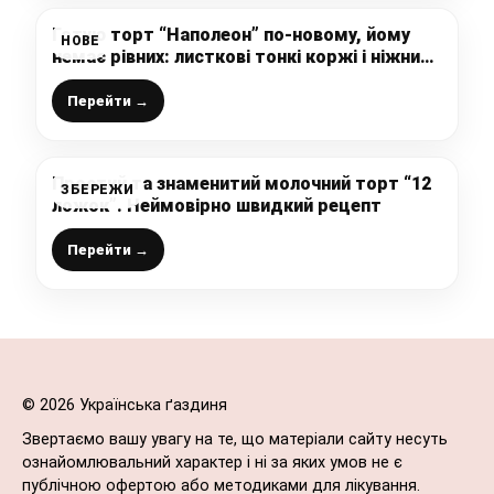
Готую торт “Наполеон” по-новому, йому
НОВЕ
немає рівних: листкові тонкі коржі і ніжний
заварний крем, що може бути смачніше
Перейти →
Простий та знаменитий молочний торт “12
ЗБЕРЕЖИ
ложок”. Неймовірно швидкий рецепт
Перейти →
© 2026 Українська ґаздиня
Звертаємо вашу увагу на те, що матеріали сайту несуть
ознайомлювальний характер і ні за яких умов не є
публічною офертою або методиками для лікування.