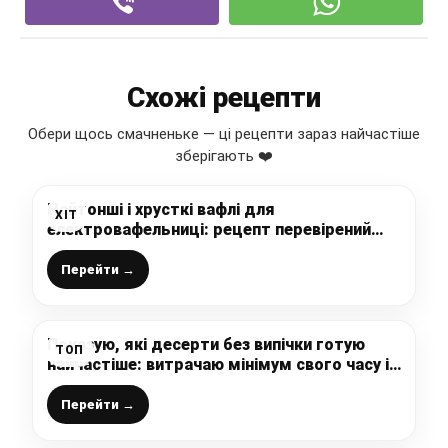
Схожі рецепти
Обери щось смачненьке — ці рецепти зараз найчастіше
зберігають ❤️
Найтонші і хрусткі вафлі для
ХІТ
електровафельниці: рецепт перевірений
часом – дуже смачно
Перейти →
Показую, які десерти без випічки готую
ТОП
найчастіше: витрачаю мінімум свого часу і
смачно дуже
Перейти →