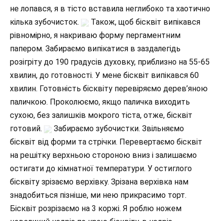
не лопався, я в тісто вставила неглибоко та хаотично
кілька зубочисток.
Також, щоб бісквіт випікався
рівномірно, я накриваю форму пергаментним
папером. Забираємо випікатися в заздалегідь
розігріту до 190 градусів духовку, приблизно на 55-65
хвилин, до готовності. У мене бісквіт випікався 60
хвилин. Готовність бісквіту перевіряємо дерев’яною
паличкою. Проколюємо, якщо паличка виходить
сухою, без залишків мокрого тіста, отже, бісквіт
готовий.
Забираємо зубочистки. Звільняємо
бісквіт від форми та стрічки. Перевертаємо бісквіт
на решітку верхньою стороною вниз і залишаємо
остигати до кімнатної температури. У остиглого
бісквіту зрізаємо верхівку. Зрізана верхівка нам
знадобиться пізніше, ми нею прикрасимо торт.
Бісквіт розрізаємо на 3 коржі. Я роблю ножем