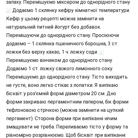
запаху. Перемішуємо міксером до однорідного стану.
Додаємо 1 склянку кефіру кімнатної температури.
Кефір у цьому рецепті можна замінити на
натуральний питний йогурт без добавок.
Перемішуючи до однорідного стану. Просіюючи
додаємо – 1 склянка пшеничного борошна, 3 ст.
ложки без верху какао, 1 ч. ложку соди.
Перемішуємо вінчиком до однорідного стану.
Додаємо 1 ст. ложку свіжого лимонного соку.
Перемішуємо до однорідного стану. Тісто виходить
не густе, воно легко стікає з лопатки. Я випікаю
бісквіт у роз’ємній формі діаметром 20 см. Дно
форми закриваю пергаментним папером, бік форми
тефлоновою стрічкою (можна замінити на цупкий
пергамент). Сторона форми при випіканні нічим
змащувати не треба. Переливаємо тісто у форму та
рівномірно розрівнюємо. Щоб бісквіт при випіканні