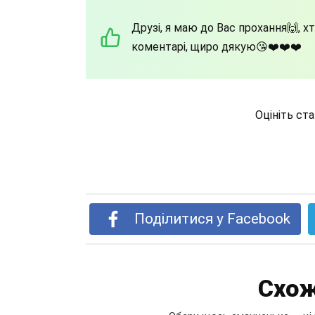
Друзі, я маю до Вас прохання🙌, х
коментарі, щиро дякую😘❤️❤️❤️
Оцініть ст
Поділитися у Facebook
Схож