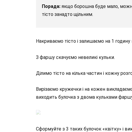
Порада:
якщо борошна буде мало, можна
тісто занадто щільним.
Накриваємо тісто і залишаємо на 1 годину 
З фаршу скачуємо невеликі кульки.
Ділимо тісто на кілька частин і кожну розг
Вирізаємо кружечки і на кожен викладаємо
виходить булочка з двома кульками фаршу
Сформуйте з 3 таких булочок «квітку» і ви