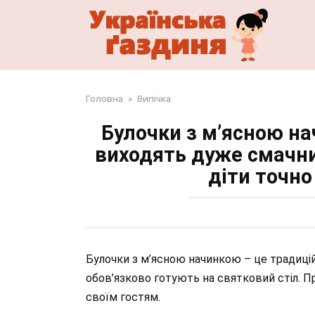
Перейти
до
змісту
Головна
»
Випічка
Булочки з м’ясною на
виходять дуже смачним
діти точно
Булочки з м’ясною начинкою – це традиційн
обов’язково готують на святковий стіл. Пр
своїм гостям.