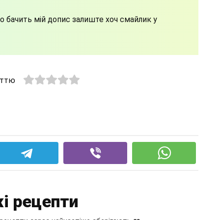
то бачить мій допис залиште хоч смайлик у
аттю
і рецепти