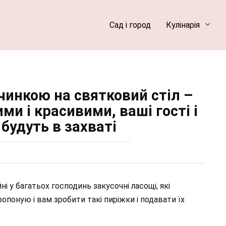
Сад і город
Кулінарія
чинкою на святковий стіл –
и і красивими, ваші гості і
 будуть в захваті
і у багатьох господинь закусочні ласощі, які
опоную і вам зробити такі пиріжки і подавати їх