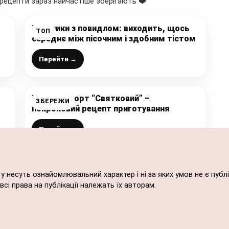
рецепти зараз найчастіше зберігають ❤️
Рогалики з повидлом: виходить, щось
ТОП
середнє між пісочним і здобним тістом
Перейти →
Маковий торт “Святковий” –
ЗБЕРЕЖИ
покроковий рецепт приготування
Перейти →
ту несуть ознайомлювальний характер і ні за яких умов не є пу
сі права на публікації належать їх авторам.