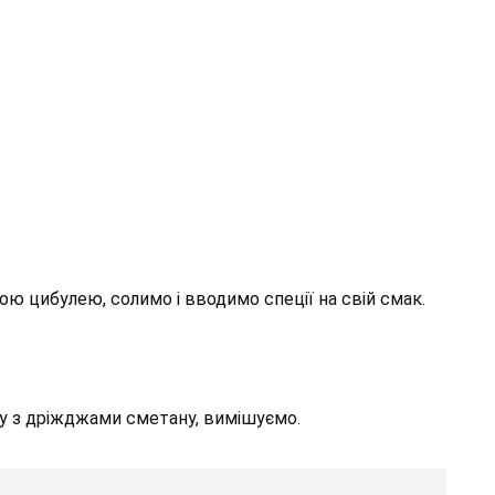
ю цибулею, солимо і вводимо спеції на свій смак.
у з дріжджами сметану, вимішуємо.