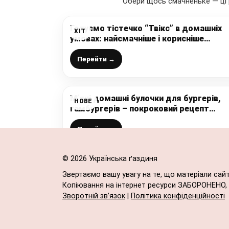
Обери щось смачненьке — ці 
Готуємо тістечко “Твікс” в домашніх
ХІТ
умовах: найсмачніше і корисніше
магазинної версії, а все дуже просто і
легко приготувати
Перейти →
М’які домашні булочки для бургерів,
НОВЕ
гамбургерів – покроковий рецепт
приготування
Перейти →
© 2026 Українська ґаздиня
Звертаємо вашу увагу на те, що матеріали сай
Копіювання на інтернет ресурси ЗАБОРОНЕНО, в
Зворотній зв’язок
|
Політика конфіденційності