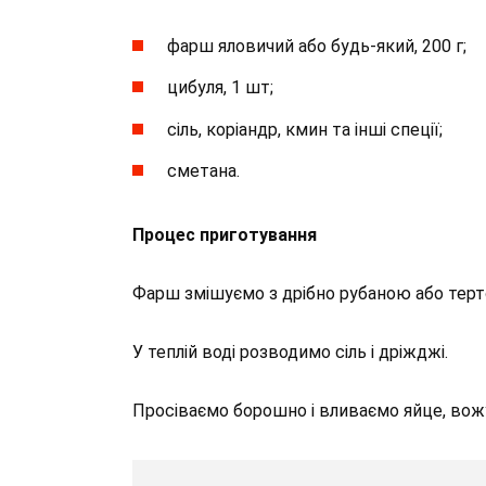
фарш яловичий або будь-який, 200 г;
цибуля, 1 шт;
сіль, коріандр, кмин та інші спеції;
сметана.
Процес приготування
Фарш змішуємо з дрібно рубаною або терто
У теплій воді розводимо сіль і дріжджі.
Просіваємо борошно і вливаємо яйце, вож