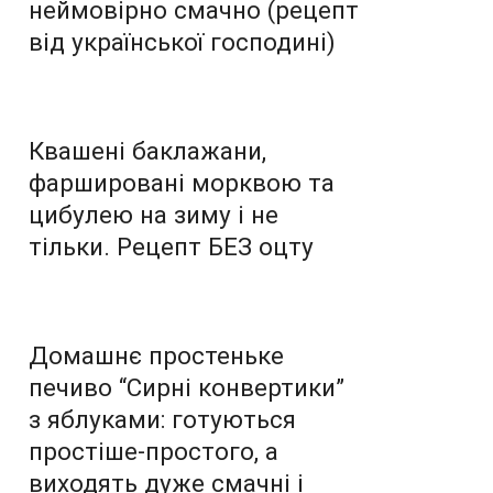
неймовірно смачно (рецепт
від української господині)
Квашені баклажани,
фаршировані морквою та
цибулею на зиму і не
тільки. Рецепт БЕЗ оцту
Домашнє простеньке
печиво “Сирні конвертики”
з яблуками: готуються
простіше-простого, а
виходять дуже смачні і