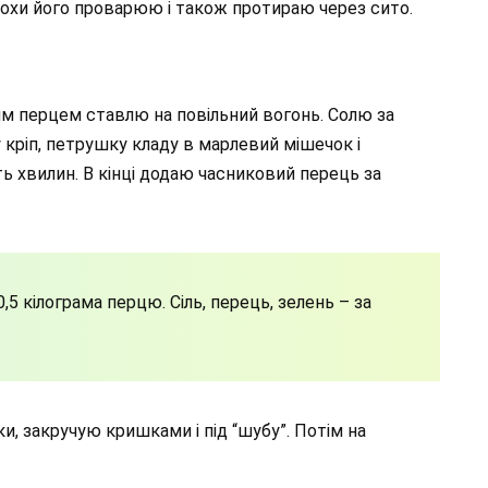
рохи його проварюю і також протираю через сито.
им перцем ставлю на повільний вогонь. Солю за
 кріп, петрушку кладу в марлевий мішечок і
 хвилин. В кінці додаю часниковий перець за
0,5 кілограма перцю. Сіль, перець, зелень – за
и, закручую кришками і під “шубу”. Потім на