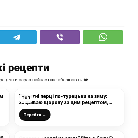
і рецепти
рецепти зараз найчастіше зберігають ❤️
ом
Пікантні перці по-турецьки на зиму:
ТОП
закриваю щороку за цим рецептом,
виходить неймовірно смачна заготовка,
яка прикрасить будь-який стіл
Перейти →