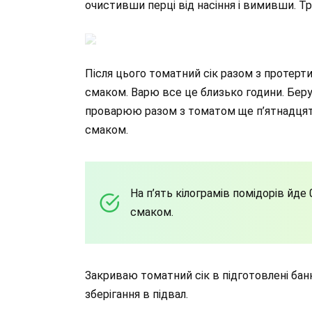
очистивши перці від насіння і вимивши. Т
Після цього томатний сік разом з протерт
смаком. Варю все це близько години. Беру
проварюю разом з томатом ще п’ятнадцять
смаком.
На п’ять кілограмів помідорів йде 
смаком.
Закриваю томатний сік в підготовлені банк
зберігання в підвал.