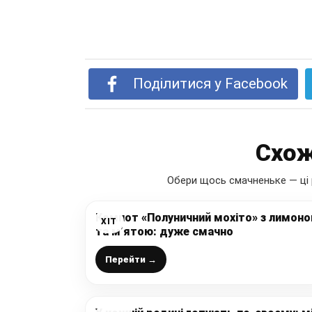
Поділитися у Facebook
Схож
Обери щось смачненьке — ці 
Компот «Полуничний мохіто» з лимон
ХІТ
та м’ятою: дуже смачно
Перейти →