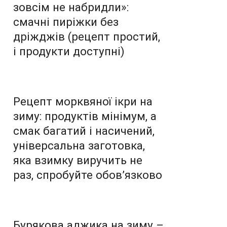
зовсім не набридли»:
смачні пиріжки без
дріжджів (рецепт простий,
і продукти доступні)
Рецепт морквяної ікри на
зиму: продуктів мінімум, а
смак багатий і насичений,
універсальна заготовка,
яка взимку виручить не
раз, спробуйте обов’язково
Бурякова аджика на зиму –