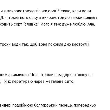
ри я використовую тільки свої. Чекаю, коли вони
ю. Для томатного соку я використовую тільки великі і
дходить сорт “сливка”. Його я теж дуже люблю. Але,
рохи води так, щоб вона покрила дно каструлі і
якими, вимикаю. Чекаю, коли помідори охолонуть і
ії. Я їх перетираю через металеве сито.
лендері подрібнюю болгарський перець, попередньо