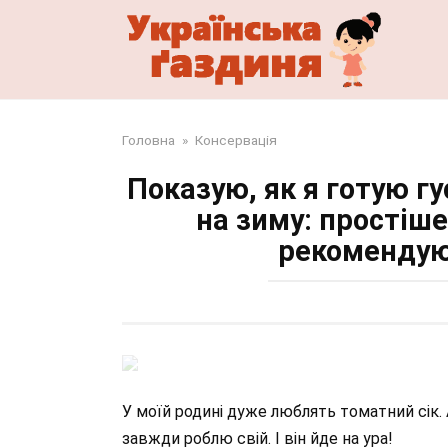
Перейти
до
змісту
Головна
»
Консервація
Показую, як я готую г
на зиму: простіше
рекомендую
У моїй родині дуже люблять томатний сік. 
завжди роблю свій. І він йде на ура!