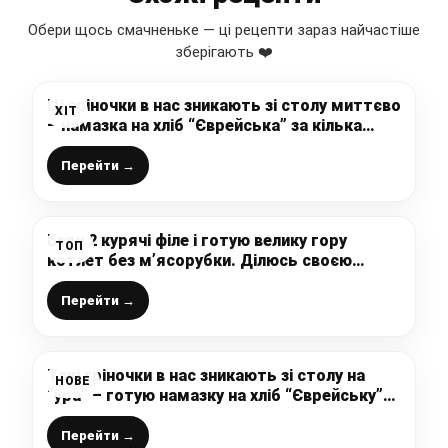
Обери щось смачненьке — ці рецепти зараз найчастіше
зберігають ❤️
Ці гріночки в нас зникають зі столу миттєво
ХІТ
– намазка на хліб “Єврейська” за кілька
хвилин часу (смачно, просто і бюджетно)
Перейти →
Беру 2 курячі філе і готую велику гору
ТОП
котлет без м’ясорубки. Ділюсь своєю
“хитрістю”
Перейти →
Такі гріночки в нас зникають зі столу на
НОВЕ
“ура” – готую намазку на хліб “Єврейську”
лише за кілька хвилин часу (смачно, просто
і бюджетно)
Перейти →