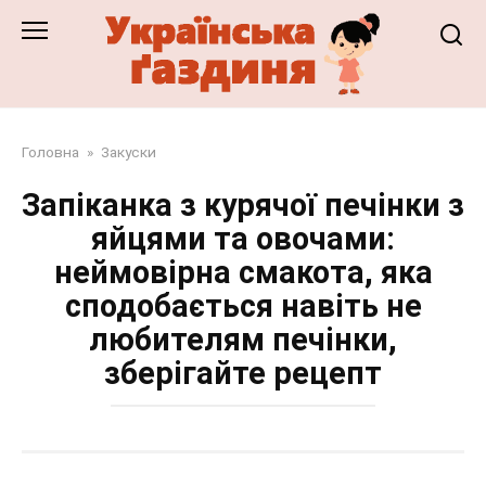
Перейти
до
змісту
Головна
»
Закуски
Запіканка з курячої печінки з
яйцями та овочами:
неймовірна смакота, яка
сподобається навіть не
любителям печінки,
зберігайте рецепт