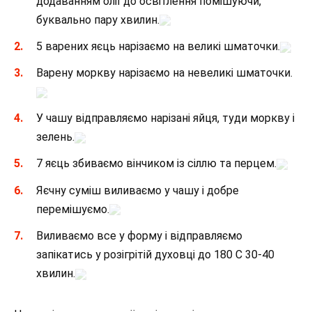
додаванням олії до освітлення помішуючи,
буквально пару хвилин.
5 варених яєць нарізаємо на великі шматочки.
Варену моркву нарізаємо на невеликі шматочки.
У чашу відправляємо нарізані яйця, туди моркву і
зелень.
7 яєць збиваємо вінчиком із сіллю та перцем.
Яєчну суміш виливаємо у чашу і добре
перемішуємо.
Виливаємо все у форму і відправляємо
запікатись у розігрітій духовці до 180 С 30-40
хвилин.