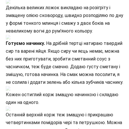
Декілька великих ложок викладаю на розігріту і
змащену олією сковороду, швидко розподіляю по дну
у формі тонкого млинця і смажу з двох боків на
невеликому вогні до рум’яного кольору.
Готуємо начинку.
На дрібній тертці натираю твердий
сир та варені яйця. Якщо сиру чи яєць немає, можна
без них приготувати, зробити сметанний соус з
часничком, теж буде смачно. Додаю густу сметану і
змішую, готова начинка. На смак можна посолити, я
не солила і додати зелень або кілька зубчиків часнику.
Кожен остиглий корж змащую начинкою і складаю
один на одного.
Останній верхній корж теж змащую і прикрашаю
четвертинками помідорів чері та петрушкою. Можна