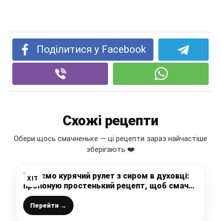
Поділитися у Facebook
Схожі рецепти
Обери щось смачненьке — ці рецепти зараз найчастіше
зберігають ❤️
Готуємо курячий рулет з сиром в духовці:
ХІТ
пропоную простенький рецепт, щоб смачно
і ситно нагодувати сім’ю, люблять і діти і
дорослі
Перейти →