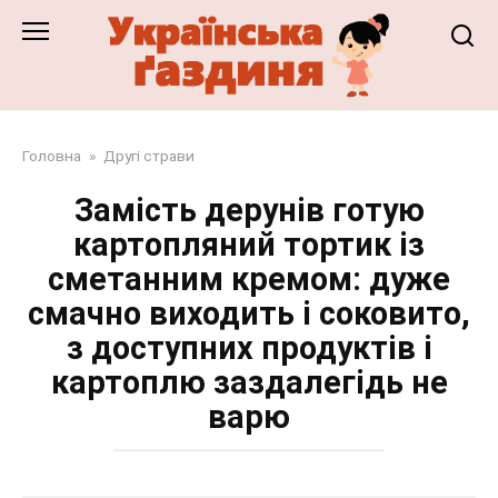
Перейти
до
змісту
Головна
»
Другі страви
Замість дерунів готую
картопляний тортик із
сметанним кремом: дуже
смачно виходить і соковито,
з доступних продуктів і
картоплю заздалегідь не
варю