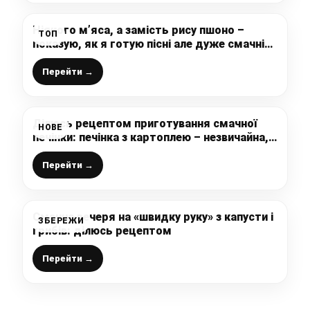
Ніякого м’яса, а замість рису пшоно –
ТОП
показую, як я готую пісні але дуже смачні
голубці
Перейти →
Ділюсь рецептом приготування смачної
НОВЕ
печінки: печінка з картоплею – незвичайна,
але дуже смачна страва, яка сподобається
всім
Перейти →
Смачна вечеря на «швидку руку» з капусти і
ЗБЕРЕЖИ
грибів: ділюсь рецептом
Перейти →