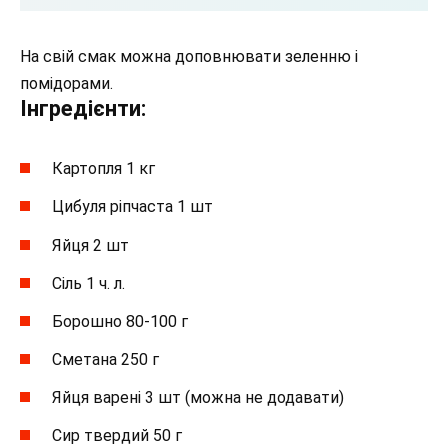
На свій смак можна доповнювати зеленню і
помідорами.
Інгредієнти:
Картопля 1 кг
Цибуля ріпчаста 1 шт
Яйця 2 шт
Сіль 1 ч. л.
Борошно 80-100 г
Сметана 250 г
Яйця варені 3 шт (можна не додавати)
Сир твердий 50 г