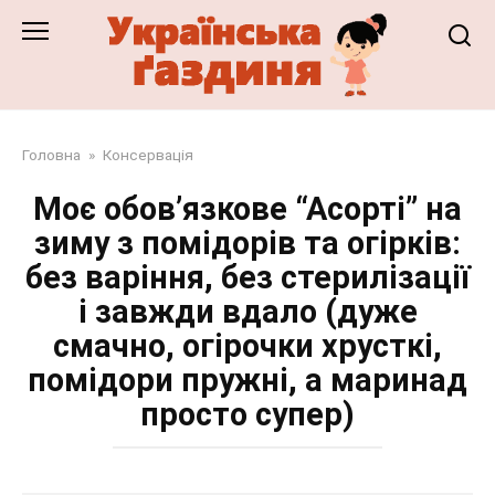
Перейти
до
змісту
Головна
»
Консервація
Моє обов’язкове “Асорті” на
зиму з помідорів та огірків:
без варіння, без стерилізації
і завжди вдало (дуже
смачно, огірочки хрусткі,
помідори пружні, а маринад
просто супер)