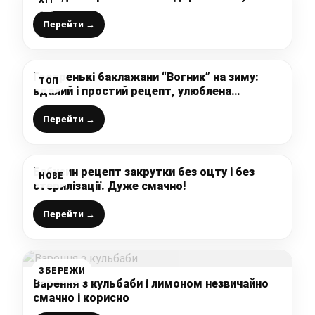
ХІТ
Перейти →
Гостренькі баклажани “Вогник” на зиму:
ТОП
вдалий і простий рецепт, улюблена
заготовка мого чоловіка, виходить дуже
смачно
Перейти →
Бабусин рецепт закрутки без оцту і без
НОВЕ
стерилізації. Дуже смачно!
Перейти →
ЗБЕРЕЖИ
Варення з кульбаби і лимоном незвичайно
смачно і корисно