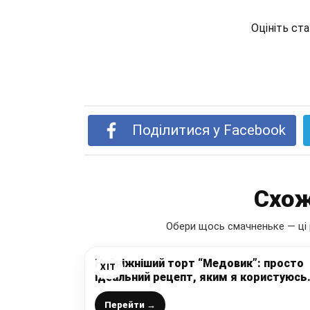
Оцініть ст
Поділитися у Facebook
Схож
Обери щось смачненьке — ці 
Найніжніший торт “Медовик”: просто
ХІТ
ідеальний рецепт, яким я користуюсь
вже дуже давно
Перейти →