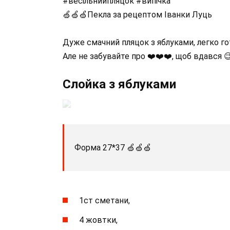
#весільнийпляцок #випічка
🍏🍏🍏Пекла за рецептом Іванки Луць
Дуже смачний пляцок з яблуками, легко гот
Але не забувайте про ❤️❤️❤️, щоб вдався 
Слойка з яблуками
Форма 27*37 🍏🍏🍏
1ст сметани,
4 жовтки,