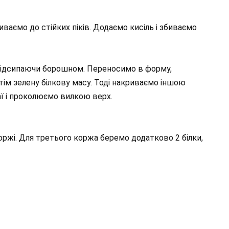
иваємо до стійких піків. Додаємо кисіль і збиваємо
 підсипаючи борошном. Переносимо в форму,
ім зелену білкову масу. Тоді накриваємо іншою
ї і проколюємо вилкою верх.
оржі. Для третього коржа беремо додатково 2 білки,