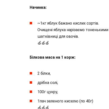
Начинка:
~1кг яблук бажано кислих сортів.
Очищені яблука нарізаємо тоненькими
шатківниці для овочів.
🍏🍏🍏
Білкова маса на 1 корж:
2 білки,
дрібка солі,
100г цукру,
1пач зеленого киселю (по 40г)
🍏🍏🍏