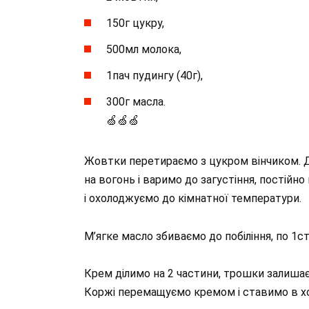
150г цукру,
500мл молока,
1пач пудингу (40г),
300г масла.
🍏🍏🍏
Жовтки перетираємо з цукром вінчиком. Д
на вогонь і варимо до загустіння, постій
і охолоджуємо до кімнатної температури.
М’ягке масло збиваємо до побіління, по 1с
Крем ділимо на 2 частини, трошки залиша
Коржі перемащуємо кремом і ставимо в х