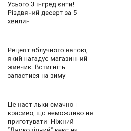
Усього 3 інгредієнти!
Різдвяний десерт за 5
хвилин
Рецепт яблучного напою,
який нагадує магазинний
живчик. Встигніть
запастися на зиму
Це настільки смачно і
красиво, що неможливо не
приготувати! Ніжний
“Двоколірний” кекс на