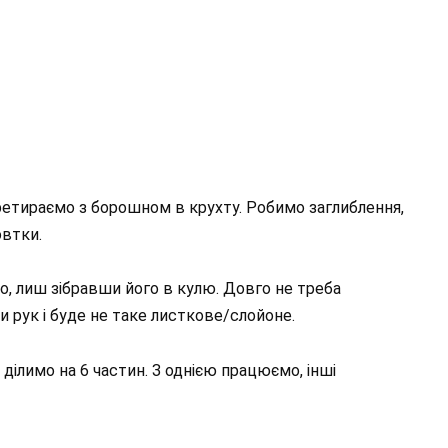
ретираємо з борошном в крухту. Робимо заглиблення,
овтки.
, лиш зібравши його в кулю. Довго не треба
ти рук і буде не таке листкове/слойоне.
 ділимо на 6 частин. З однією працюємо, інші