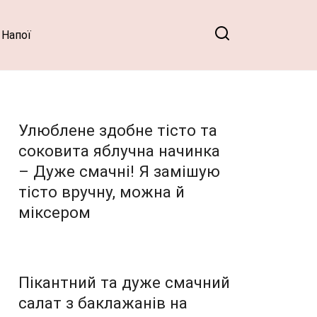
Напої
Улюблене здобне тісто та
соковита яблучна начинка
– Дуже смачні! Я замішую
тісто вручну, можна й
міксером
Пікантний та дуже смачний
салат з баклажанів на