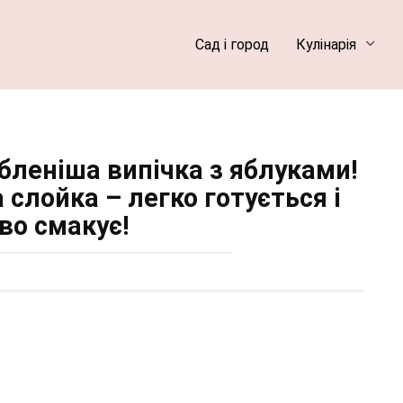
Сад і город
Кулінарія
бленіша випічка з яблуками!
слойка – легко готується і
во смакує!