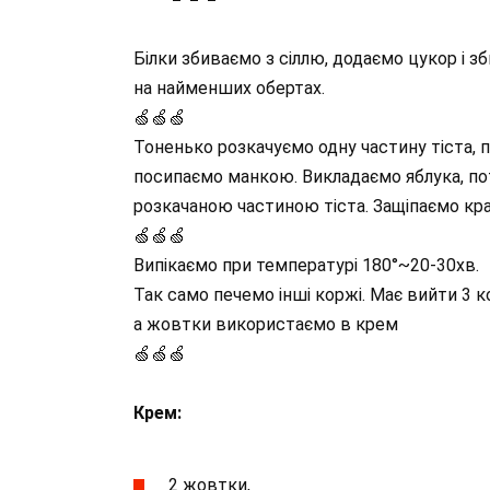
Білки збиваємо з сіллю, додаємо цукор і зб
на найменших обертах.
🍏🍏🍏
Тоненько розкачуємо одну частину тіста,
посипаємо манкою. Викладаємо яблука, пот
розкачаною частиною тіста. Защіпаємо кра
🍏🍏🍏
Випікаємо при температурі 180°~20-30хв.
Так само печемо інші коржі. Має вийти 3 к
а жовтки використаємо в крем
🍏🍏🍏
Крем:
2 жовтки,