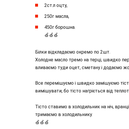
2ст.л оцту,
250г масла,
450г борошна.
🍏🍏🍏
Білки відкладаємо окремо по 2шт.
Холодне масло тремо на терці, швидко пе
вливаємо туди оцет, сметану і додаємо ж
Все перемішуємо і швидко замішуємо тісто
вимішувати, бо тісто нагріється від тепло
Тісто ставимо в холодильник на ніч, вранці
тримаємо в холодильнику.
🍏🍏🍏