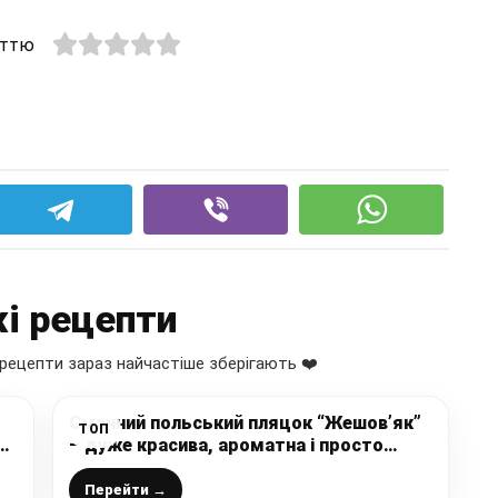
аттю
і рецепти
рецепти зараз найчастіше зберігають ❤️
Смачний польський пляцок “Жешов’як”
ТОП
– дуже красива, ароматна і просто
неперевершена випічка до будь-якого
столу, покроковий рецепт
Перейти →