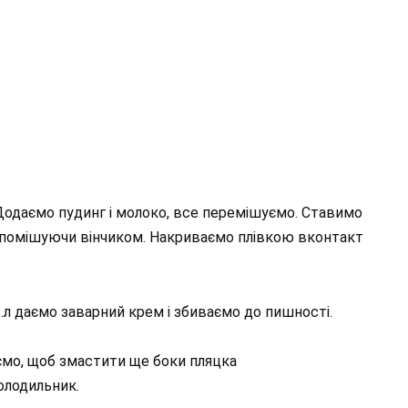
одаємо пудинг і молоко, все перемішуємо. Ставимо
но помішуючи вінчиком. Накриваємо плівкою вконтакт
т.л даємо заварний крем і збиваємо до пишності.
ємо, щоб змастити ще боки пляцка
олодильник.