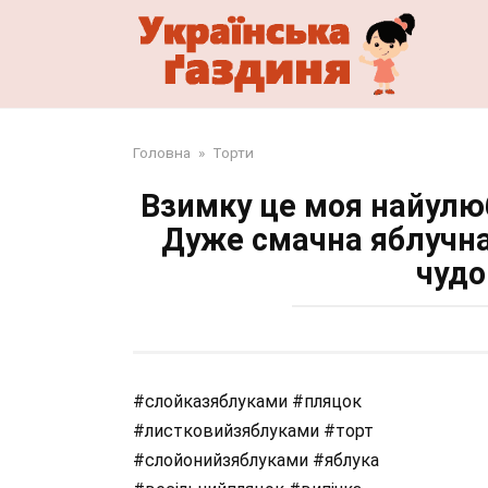
Перейти
до
змісту
Головна
»
Торти
Взимку це моя найулю
Дуже смачна яблучна 
чудо
#слойказяблуками #пляцок
#листковийзяблуками #торт
#слойонийзяблуками #яблука