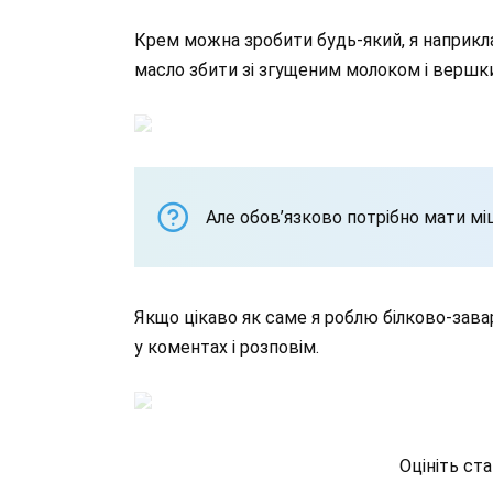
Крем можна зробити будь-який, я наприкл
масло збити зі згущеним молоком і вершк
Але обов’язково потрібно мати мі
Якщо цікаво як саме я роблю білково-зава
у коментах і розповім.
Оцініть ст