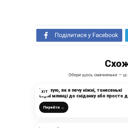
Поділитися у Facebook
Схож
Обери щось смачненьке — ці 
Показую, як я печу ніжні, тонесенькі
ХІТ
сирні млинці до сніданку або просто 
чаю: рецепт на кефірі, який повинен бу
у кожної господині
Перейти →