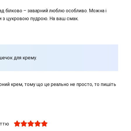
ад білково – заварний люблю особливо. Можна і
и з цукровою пудрою. На ваш смак.
шечок для крему.
рний крем, тому що це реально не просто, то пишіть
аттю