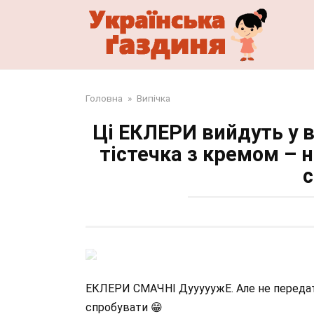
Перейти
до
змісту
Головна
»
Випічка
Ці ЕКЛЕРИ вийдуть у вс
тістечка з кремом – 
с
ЕКЛЕРИ СМАЧНІ ДууууужЕ. Але не передати
спробувати 😁