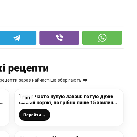
і рецепти
рецепти зараз найчастіше зберігають ❤️
Тепер часто купую лаваш: готую дуже
ТОП
до
смачні коржі, потрібно лише 15 хвилин
ти
вашого часу і всі ситі і задоволені
Перейти →