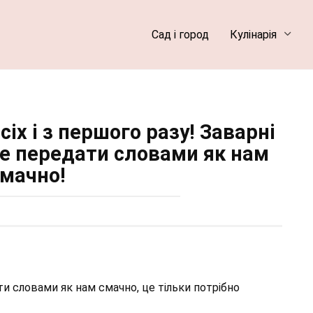
Сад і город
Кулінарія
іх і з першого разу! Заварні
не передати словами як нам
мачно!
 словами як нам смачно, це тільки потрібно