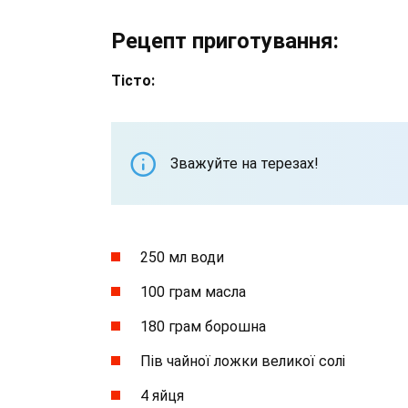
Рецепт приготування:
Тісто:
Зважуйте на терезах!
250 мл води
100 грам масла
180 грам борошна
Пів чайної ложки великої солі
4 яйця