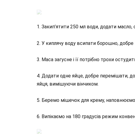
1. Закип’ятити 250 мл води, додати масло, 
2. У киплячу воду всипати борошно, добре
3. Маса загусне і її потрібно трохи остудит
4. Додати одне яйце, добре перемішати, д
яйця, вимішуючи вінчиком.
5. Беремо мішечок для крему, наповнюємо
6. Випікаємо на 180 градусів режим конвен