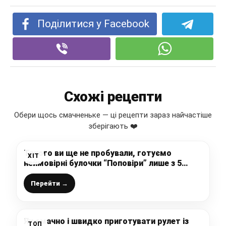
Поділитися у Facebook
Схожі рецепти
Обери щось смачненьке — ці рецепти зараз найчастіше
зберігають ❤️
Такого ви ще не пробували, готуємо
ХІТ
неймовірні булочки “Поповіри” лише з 5
інгредієнтів, які завжди знайдуться під
рукою
Перейти →
Як смачно і швидко приготувати рулет із
ТОП