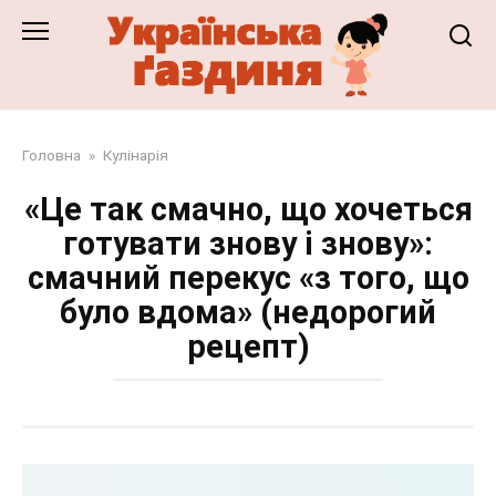
Перейти
до
змісту
Головна
»
Кулінарія
«Це так смачно, що хочеться
готувати знову і знову»:
смачний перекус «з того, що
було вдома» (недорогий
рецепт)