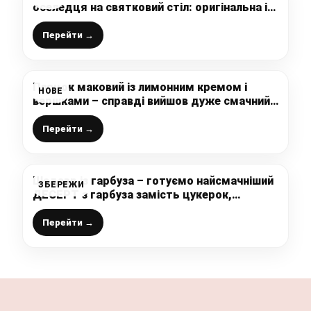
оселедця на святковий стіл: оригінальна і
дуже смачна закуска, яку оцінять всі
Перейти →
Пляцок маковий із лимонним кремом і
НОВЕ
вершками – справді вийшов дуже смачний,
для любителів випічки із кислинкою –
ідеальний варіант
Перейти →
Шедевр із гарбуза – готуємо найсмачніший
ЗБЕРЕЖИ
ДЕСЕРТ з гарбуза замість цукерок,
буквально за хвилини, важко повірити, що
це простий гарбуз
Перейти →