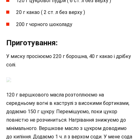
120 г цукрової пудри ( 6 ст. л без верху )
20 г какао ( 2 ст. л без верху )
200 г чорного шоколаду
Приготування:
У миску просіюємо 220 г борошна, 40 г какао і дрібку
солі.
120 г вершкового масла розтоплюємо на
середньому вогні в каструлі з високими бортиками,
додаємо 150 г цукру. Перемішуємо, поки цукор
повністю не розчиниться. Нагрівання знижуємо до
мінімального. Вершкове масло з цукром доводимо
до кипіння. Додаємо 1 ч. л з верхом соди. У мене сода