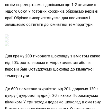
потім перевертаємо і допікаємо ще 1-2 хвилини з
іншого боку. У готових коржиків обрізаємо нерівні
краї. Обрізки використовуємо для посипання і
залишаємо остигати до кімнатної температури.
Для крему 200 г чорного шоколаду з вмістом какао
від 50% розтоплюємо в мікрохвильовці або на
паровій бані. Остуджуємо шоколад до кімнатної
температури.
До 600 г сметани жирністю від 20% додаємо 120 г
цукру ( цукрової пудри ) і 20 г какао. Перемішуємо
вінчиком. У три заходи додаємо шоколад в сметану.
Кожен раз перемішуємо вінчиком. Крем загусне.