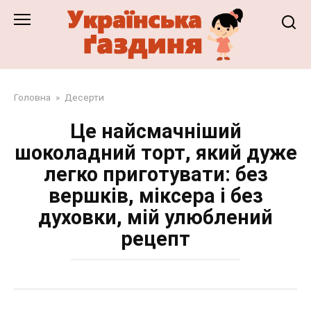
Перейти
до
змісту
Головна
»
Десерти
Це найсмачніший
шоколадний торт, який дуже
легко приготувати: без
вершків, міксера і без
духовки, мій улюблений
рецепт