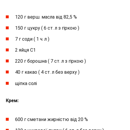
120 г верш. масла від 82,5 %
150 г цукру ( 6 ст. л з гіркою )
7 г соди ( 1 ч. л )
2 яйця С1
220 г борошна ( 7 ст. л з гіркою )
40 г какао ( 4 ст. л без верху )
щіпка солі
Крем:
600 г сметани жирністю від 20 %