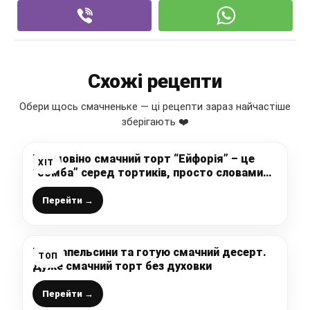
Схожі рецепти
Обери щось смачненьке — ці рецепти зараз найчастіше
зберігають ❤️
Неймовіно смачний торт “Ейфорія” – це
ХІТ
“бомба” серед тортиків, просто словами
не передати, який він класний￼
Перейти →
Беру апельсини та готую смачний десерт.
ТОП
Дуже смачний торт без духовки
Перейти →