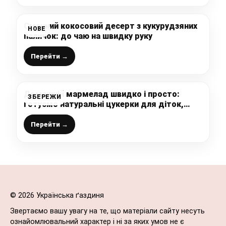
Смачний кокосовий десерт з кукурудзяних
НОВЕ
паличок: до чаю на швидку руку
Перейти →
Домашній мармелад швидко і просто:
ЗБЕРЕЖИ
готуємо натуральні цукерки для діток,
смачний та корисний десерт
Перейти →
© 2026 Українська ґаздиня
Звертаємо вашу увагу на те, що матеріали сайту несуть
ознайомлювальний характер і ні за яких умов не є