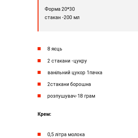
Форма 20*30
стакан -200 мл
8 яєць
2 стакани -цукру
ванільний цукор 1пачка
2стакани борошна
розпушувач-18 грам
Крем:
0,5 літра молока