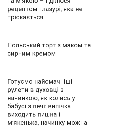
та м’якою – І ділюся
рецептом глазурі, яка не
тріскається
Польський торт з маком та
сирним кремом
Готуємо найсмачніші
рулети в духовці з
начинкою, як колись у
бабусі з печі: випічка
виходить пишна і
м’якенька, начинку можна