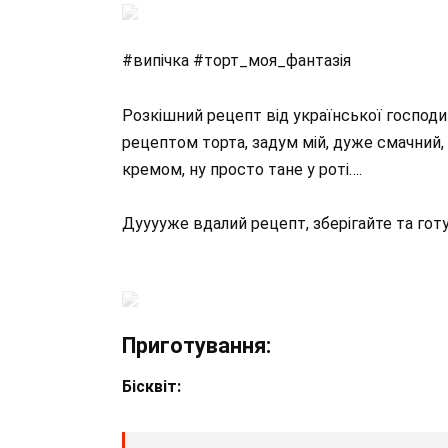
#випічка #торт_моя_фантазія
Розкішний рецепт від української господи
рецептом торта, задум мій, дуже смачний,
кремом, ну просто тане у роті….
Дууууже вдалий рецепт, зберігайте та гот
Приготування:
Бісквіт: