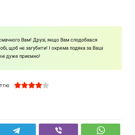
мачного Вам! Друзі, якщо Вам сподобався
бі, щоб не загубити! І окрема подяка за Ваші
ені дуже приємно!
аттю