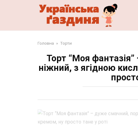
Перейти
до
змісту
Головна
»
Торти
Торт “Моя фантазія”
ніжний, з ягідною кис
просто