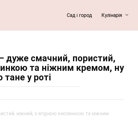
Сад і город
Кулінарія
 – дуже смачний, пористий,
линкою та ніжним кремом, ну
 тане у роті