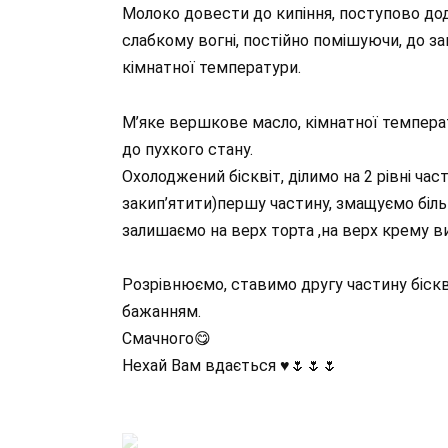
Молоко довести до кипіння, поступово до
слабкому вогні, постійно помішуючи, до з
кімнатної температури.
М’яке вершкове масло, кімнатної температ
до пухкого стану.
Охолоджений бісквіт, ділимо на 2 рівні ча
закип’ятити)першу частину, змащуємо біл
залишаємо на верх торта ,на верх крему 
Розрівнюємо, ставимо другу частину біск
бажанням.
Смачного😋
Нехай Вам вдається ♥️🌷🌷🌷