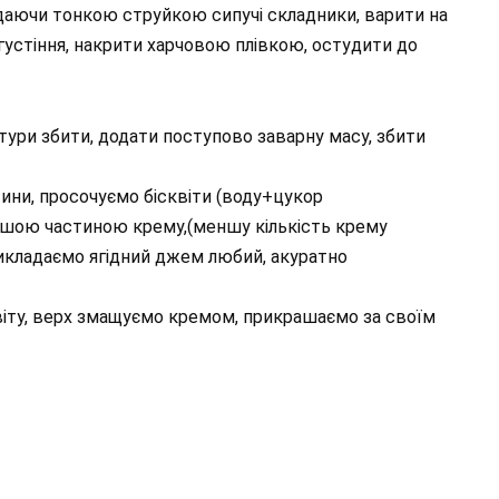
даючи тонкою струйкою сипучі складники, варити на
агустіння, накрити харчовою плівкою, остудити до
ури збити, додати поступово заварну масу, збити
стини, просочуємо бісквіти (воду+цукор
ьшою частиною крему,(меншу кількість крему
викладаємо ягідний джем любий, акуратно
віту, верх змащуємо кремом, прикрашаємо за своїм