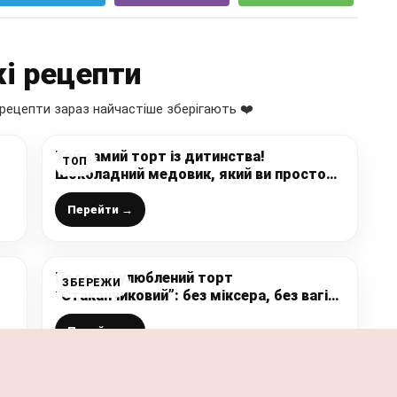
і рецепти
рецепти зараз найчастіше зберігають ❤️
о
Той самий торт із дитинства!
ТОП
Шоколадний медовик, який ви просто
повинні мати у своєму записничку
Перейти →
Простий улюблений торт
ЗБЕРЕЖИ
“Стаканчиковий”: без міксера, без вагів,
соковитий навіть без просочення
(доступний рецепт і готується швидко)
Перейти →