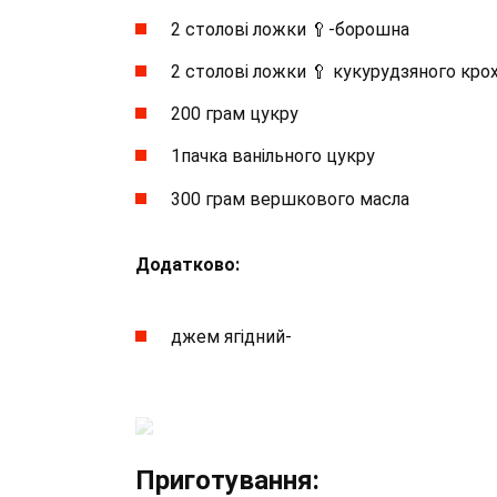
2 столові ложки 🥄-борошна
2 столові ложки 🥄 кукурудзяного кр
200 грам цукру
1пачка ванільного цукру
300 грам вершкового масла
Додатково:
джем ягідний-
Приготування: