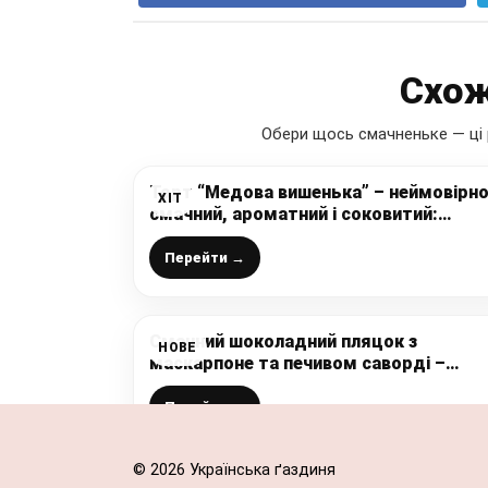
Схож
Обери щось смачненьке — ці 
Торт “Медова вишенька” – неймовірн
ХІТ
смачний, ароматний і соковитий:
перевірений рецепт від української
господині
Перейти →
Смачний шоколадний пляцок з
НОВЕ
маскарпоне та печивом саворді –
чудовий рецепт від української
господині
Перейти →
© 2026 Українська ґаздиня