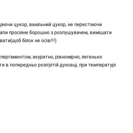
одаючи цукор, ванільний цукор, не перестаючи
етапи просіяне борошно з розпушувачем, вимішати
ати(щоб білок не осів!!!)
пергаментом, акуратно, рівномірно, легенько
ти в попередньо розігрітій духовці, при температурі