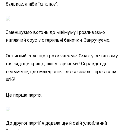
булькає, а ніби “хлюпає”.
Зменшуємо вогонь до мінімуму і розливаємо
киплячий соус у стерильні баночки. Закручуємо.
Остиглий соус ще трохи загусає. Смак у остиглому
вигляді ще краще, ніж у гарячому! Справді: і до
пельменів, і до макаронів, і до сосисок, і просто на
хліб!
Це перша партія.
До другої партії я додала ще й свій улюблений