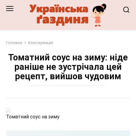
Перейти
до
змісту
Головна
»
Консервація
Томатний соус на зиму: ніде
раніше не зустрічала цей
рецепт, вийшов чудовим
Томатний соус на зиму