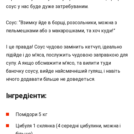
соус у нас буде дуже затребуваним.
Соус: “Взимку йде в борщі, розсольники, можна з
пельмешками або з макарошками, та хоч куди!”
І це правда! Соус чудово замінить кетчуп, ідеально
підійде і до м’яса, послужить чудовою заправкою для
супу. А якщо обсмажити м’ясо, та вилити туди
баночку соусу, вийде найсмачніший гуляш, і навіть
нічого додавати більше не доведеться.
Інгредієнти:
Помідори 5 кг
Цибуля 1 склянка (4 середні цибулини, можна і
більше)