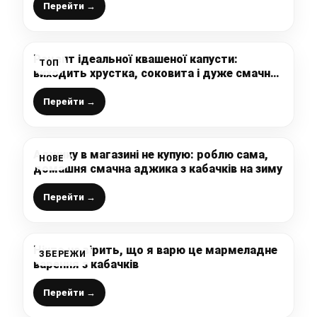
груш мало
Перейти →
Рецепт ідеальної квашеної капусти:
ТОП
виходить хрустка, соковита і дуже смачна,
так мене вчила бабуся, ділюсь і з Вами
Перейти →
Аджику в магазині не купую: роблю сама,
НОВЕ
домашня смачна аджика з кабачків на зиму
Перейти →
Ніхто не вірить, що я варю це мармеладне
ЗБЕРЕЖИ
варення з кабачків
Перейти →