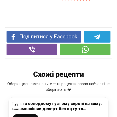
Поділитися у Facebook
Схожі рецепти
Обери щось смачненьке — ці рецепти зараз найчастіше
зберігають ❤️
Груші в солодкому густому сиропі на зиму:
ХІТ
найсмачніший десерт без оцту та
стерилізації, закрили 7 баночок – шкода,