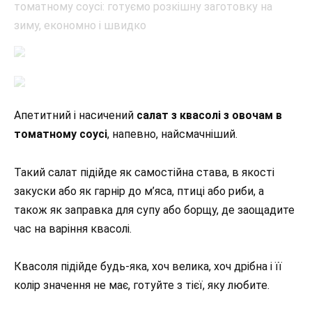
Апетитний і насичений
салат з квасолі з овочам в
томатному соусі
, напевно, найсмачніший.
Такий салат підійде як самостійна става, в якості
закуски або як гарнір до м’яса, птиці або риби, а
також як заправка для супу або борщу, де заощадите
час на варіння квасолі.
Квасоля підійде будь-яка, хоч велика, хоч дрібна і її
колір значення не має, готуйте з тієї, яку любите.