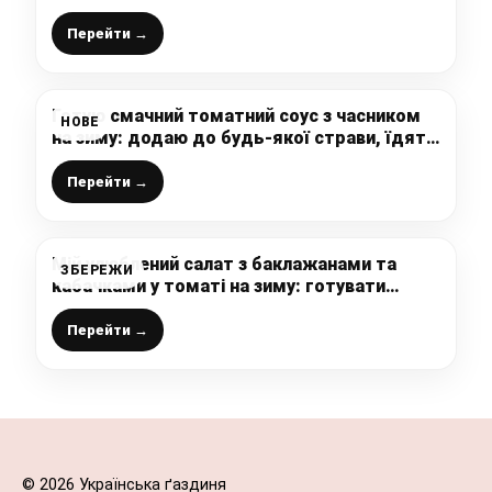
Перейти →
Готую смачний томатний соус з часником
НОВЕ
на зиму: додаю до будь-якої страви, їдять
навіть діти – це дуже смачно і ароматно (і
це не аджика)
Перейти →
Мій улюблений салат з баклажанами та
ЗБЕРЕЖИ
кабачками у томаті на зиму: готувати
просто, а виходить дуже смачно
Перейти →
© 2026 Українська ґаздиня