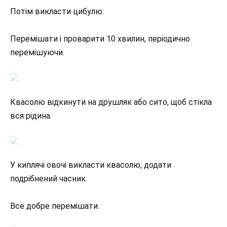
Потім викласти цибулю.
Перемішати і проварити 10 хвилин, періодично
перемішуючи.
Квасолю відкинути на друшляк або сито, щоб стікла
вся рідина.
У киплячі овочі викласти квасолю, додати
подрібнений часник.
Все добре перемішати.