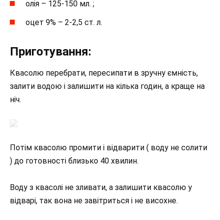
олія – 125-150 мл. ;
оцет 9% – 2-2,5 ст. л.
Приготування:
Квасолю перебрати, пересипати в зручну ємність,
залити водою і залишити на кілька годин, а краще на
ніч.
Потім квасолю промити і відварити ( воду не солити
) до готовності близько 40 хвилин.
Воду з квасолі не зливати, а залишити квасолю у
відварі, так вона не завітриться і не висохне.