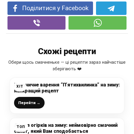
Поділитися у Facebook
Схожі рецепти
Обери щось смачненьке — ці рецепти зараз найчастіше
зберігають ❤️
Полуничне варення “П’ятихвилинка” на зиму:
ХІТ
найкращий рецепт
Перейти →
Лечо з огірків на зиму: неймовірно смачний
ТОП
салат, який Вам сподобається