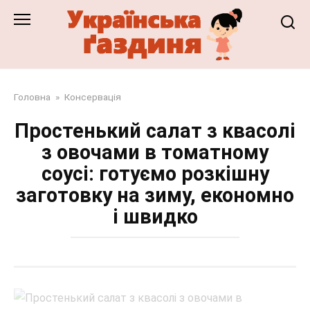
Перейти
до
змісту
Головна
»
Консервація
Простенький салат з квасолі
з овочами в томатному
соусі: готуємо розкішну
заготовку на зиму, економно
і швидко