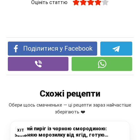
Оцініть статтю
Поділитися у Facebook
Схожі рецепти
Обери щось смачненьке — ці рецепти зараз найчастіше
зберігають ❤️
Сирний пиріг із чорною смородиною:
ХІТ
звільняю морозилку від ягід, готую