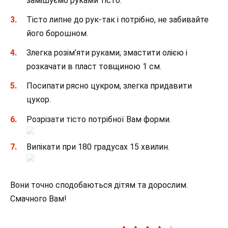
замішуємо руками тісто.
Тісто липне до рук-так і потрібно, не забивайте
його борошном.
Злегка розім’яти руками, змастити олією і
розкачати в пласт товщиною 1 см.
Посипати рясно цукром, злегка придавити
цукор.
Розрізати тісто потрібної Вам форми.
Випікати при 180 градусах 15 хвилин.
Вони точно сподобаються дітям та дорослим.
Смачного Вам!