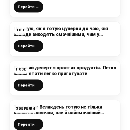
неймовірно смачну випічку до чаю
Перейти →
Показую, як я готую цукерки до чаю, які
ТОП
завжди виходять смачнішими, чим у
магазині
Перейти →
Смачний десерт з простих продуктів. Легко
НОВЕ
запам’ятати легко приготувати
Перейти →
Завжди на Великдень готую не тільки
ЗБЕРЕЖИ
класичні пасочки, але й найсмачніший
рецепт білкової для своїх діток (без сиру і
без випічки)
Перейти →