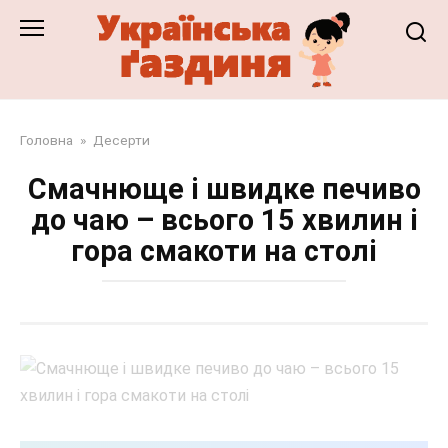
Перейти
до
змісту
Головна
»
Десерти
Смачнюще і швидке печиво
до чаю – всього 15 хвилин і
гора смакоти на столі