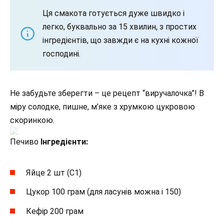
Ця смакота готується дуже швидко і
легко, буквально за 15 хвилин, з простих
інгредієнтів, що завжди є на кухні кожної
господині.
Не забудьте зберегти – це рецепт “виручалочка”! В
міру солодке, пишне, м’яке з хрумкою цукровою
скоринкою.
Печиво
Інгредієнти:
Яйце 2 шт (С1)
Цукор 100 грам (для ласунів можна і 150)
Кефір 200 грам