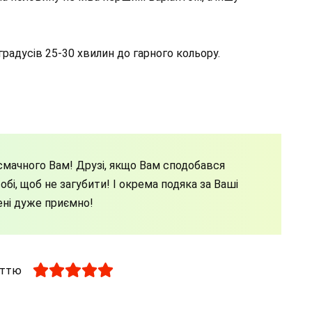
радусів 25-30 хвилин до гарного кольору.
мачного Вам! Друзі, якщо Вам сподобався
бі, щоб не загубити! І окрема подяка за Ваші
ені дуже приємно!
аттю