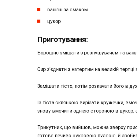
ванілін за смаком
цукор
Приготування:
Борошно змішати з розпушувачем та ваніл
Сир з’єднати з натертим на великій тертці
Замішати тісто, потім розкачати його в ду
Із тіста склянкою вирізати кружечки, вмоч
знову вмочити однією стороною в цукор, а
Трикутник, що вийшов, можна зверху при
готове печиво цукровою пудрою. Я зробил