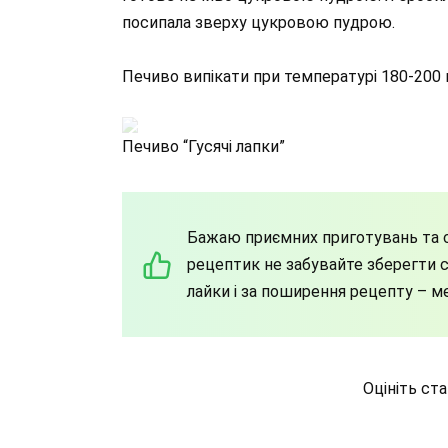
посипала зверху цукровою пудрою.
Печиво випікати при температурі 180-200 г
Печиво “Гусячі лапки”
Бажаю приємних приготувань та с
рецептик не забувайте зберегти со
лайки і за поширення рецепту – м
Оцініть ст