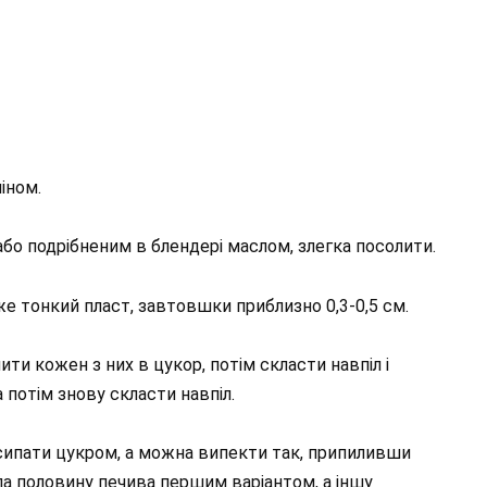
іном.
 або подрібненим в блендері маслом, злегка посолити.
же тонкий пласт, завтовшки приблизно 0,3-0,5 см.
ити кожен з них в цукор, потім скласти навпіл і
 потім знову скласти навпіл.
сипати цукром, а можна випекти так, припиливши
а половину печива першим варіантом, а іншу