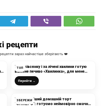
і рецепти
рецепти зараз найчастіше зберігають ❤️
Беру вівсянку і за лічені хвилини готую
ТОП
и
вівсяне печиво «Хвилинка», для мене
такий рецепт знахідка
Перейти →
Найсмачніший домашній торт
ЗБЕРЕЖИ
“СНІКЕРС”: готуємо неймовірно смачну