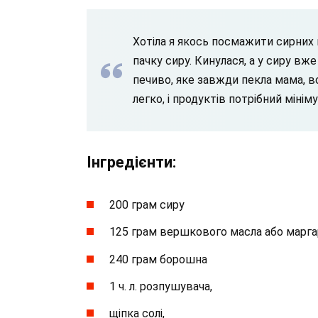
Хотіла я якось посмажити сирних к
пачку сиру. Кинулася, а у сиру вже
печиво, яке завжди пекла мама, 
легко, і продуктів потрібний мінім
Інгредієнти:
200 грам сиру
125 грам вершкового масла або марг
240 грам борошна
1 ч. л. розпушувача,
щіпка солі,