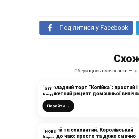
Поділитися у Facebook
Схож
Обери щось смачненьке — ці 
Шоколадний торт “Копійка”: простий і
ХІТ
бюджетний рецепт домашньої випічк
до чаю, без яєць, вершкового масла,
молока. Пісний торт
Перейти →
Великий та соковитий. Королівський
НОВЕ
пиріг до чаю: просто та дуже смачно