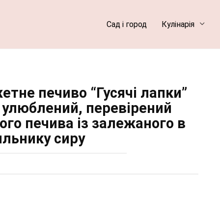
Сад і город
Кулінарія
етне печиво “Гусячі лапки”
о улюблений, перевірений
ого печива із залежаного в
льнику сиру