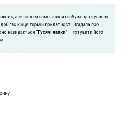
ілець, але зовсім замоталася і забула про куплену
 добігає кінця термін придатності. Згадала про
воно називається
“Гусячі лапки”
– готувати його
ум.
арину