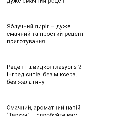
дуже смачний рецепт
Яблучний пиріг – дуже
смачний та простий рецепт
приготування
Рецепт швидкої глазурі з 2
інгредієнтів: без міксера,
без желатину
Смачний, ароматний напій
“Тархун” – спробуйте вам