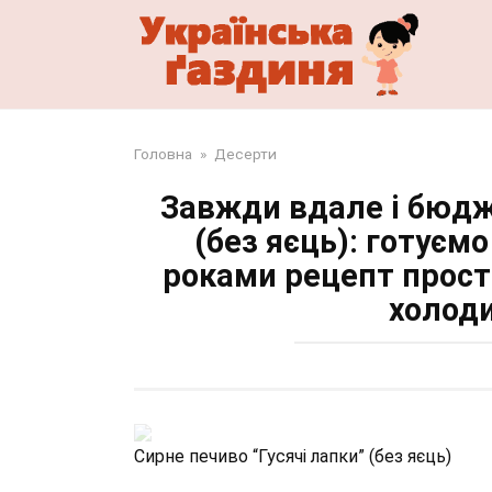
Перейти
до
змісту
Головна
»
Десерти
Завжди вдале і бюдж
(без яєць): готуєм
роками рецепт прост
холоди
Сирне печиво “Гусячі лапки” (без яєць)