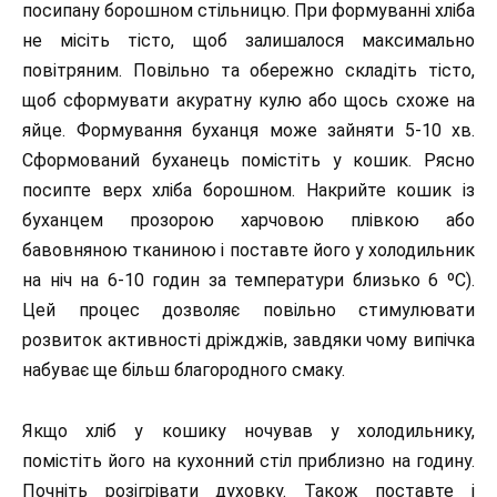
посипану борошном стільницю. При формуванні хліба
не місіть тісто, щоб залишалося максимально
повітряним. Повільно та обережно складіть тісто,
щоб сформувати акуратну кулю або щось схоже на
яйце. Формування буханця може зайняти 5-10 хв.
Сформований буханець помістіть у кошик. Рясно
посипте верх хліба борошном. Накрийте кошик із
буханцем прозорою харчовою плівкою або
бавовняною тканиною і поставте його у холодильник
на ніч на 6-10 годин за температури близько 6 ºС).
Цей процес дозволяє повільно стимулювати
розвиток активності дріжджів, завдяки чому випічка
набуває ще більш благородного смаку.
Якщо хліб у кошику ночував у холодильнику,
помістіть його на кухонний стіл приблизно на годину.
Почніть розігрівати духовку. Також поставте і