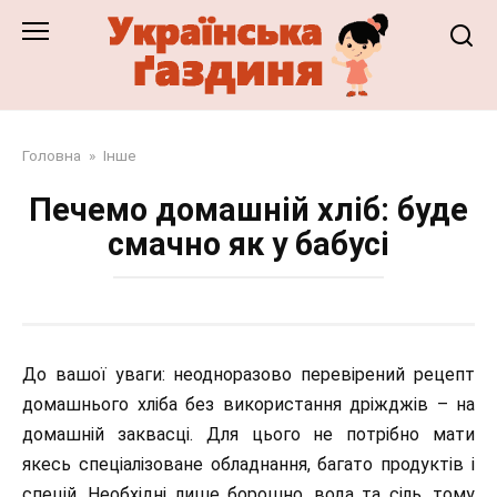
Перейти
до
змісту
Головна
»
Інше
Печемо домашній хліб: буде
смачно як у бабусі
До вашої уваги: неодноразово перевірений рецепт
домашнього хліба без використання дріжджів – на
домашній заквасці. Для цього не потрібно мати
якесь спеціалізоване обладнання, багато продуктів і
спецій. Необхідні лише борошно, вода та сіль, тому