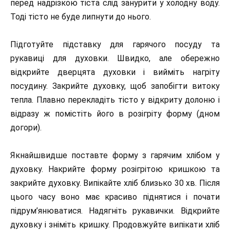
перед надрізкою тіста слід занурити у холодну воду.
Тоді тісто не буде липнути до нього.
Підготуйте підставку для гарячого посуду та
рукавиці для духовки. Швидко, але обережно
відкрийте дверцята духовки і вийміть нагріту
посудину. Закрийте духовку, щоб запобігти витоку
тепла. Плавно перекладіть тісто у відкриту долоню і
відразу ж помістіть його в розігріту форму (дном
догори).
Якнайшвидше поставте форму з гарячим хлібом у
духовку. Накрийте форму розігрітою кришкою та
закрийте духовку. Випікайте хліб близько 30 хв. Після
цього часу воно має красиво піднятися і почати
підрум’янюватися. Надягніть рукавички. Відкрийте
духовку і зніміть кришку. Продовжуйте випікати хліб