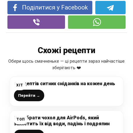
Поділитися у Facebook
Схожі рецепти
Обери щось смачненьке — ці рецепти зараз найчастіше
зберігають ❤️
6 рецептів ситних сніданків на кожен день
ХІТ
Перейти →
Як вибрати чохол для AirPods, який
ТОП
захистить їх від води, падінь і подряпин