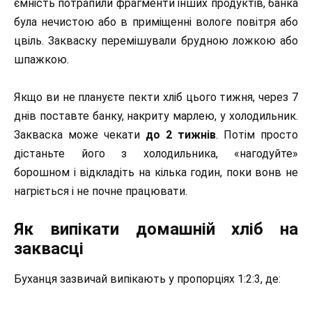
ємність потрапили фрагменти інших продуктів, банка
була нечистою або в приміщенні вологе повітря або
цвіль. Закваску перемішували брудною ложкою або
шпажкою.
Якщо ви не плануєте пекти хліб цього тижня, через 7
днів поставте банку, накриту марлею, у холодильник.
Закваска може чекати
до 2 тижнів
. Потім просто
дістаньте його з холодильника, «нагодуйте»
борошном і відкладіть на кілька годин, поки вонв не
нагріється і не почне працювати.
Як випікати домашній хліб на
заквасці
Буханця зазвичай випікають у пропорціях 1:2:3, де: