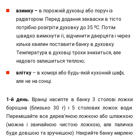
взимку –
в порожній духовці або поруч із
радіатором. Перед додання закваски в тісто
потрібно розігріти духовку до 35 ºС. Потім
швидко вимкнути її, відчинити дверцята і через
кілька хвилин поставити банку в духовку.
Температура в духовці трохи знизиться, але
надовго залишиться теплою;
влітку
– в коморі або будь-якій кухонній шафі,
але не на сонці.
1-й день.
Вранці насипте в банку 3 столові ложки
борошна (близько 30 г) і 5 столових ложок води.
Перемішайте все дерев’яною ложкою або шпажкою
(можна і звичайною чистою ложкою, але паличка
буде довшою та зручнішою). Накрийте банку марлею