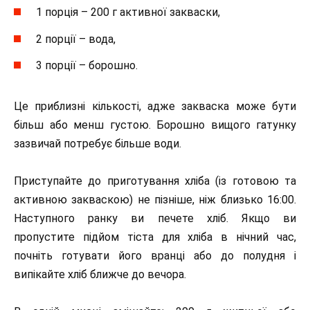
1 порція – 200 г активної закваски,
2 порції – вода,
3 порції – борошно.
Це приблизні кількості, адже закваска може бути
більш або менш густою. Борошно вищого гатунку
зазвичай потребує більше води.
Приступайте до приготування хліба (із готовою та
активною закваскою) не пізніше, ніж близько 16:00.
Наступного ранку ви печете хліб. Якщо ви
пропустите підйом тіста для хліба в нічний час,
почніть готувати його вранці або до полудня і
випікайте хліб ближче до вечора.