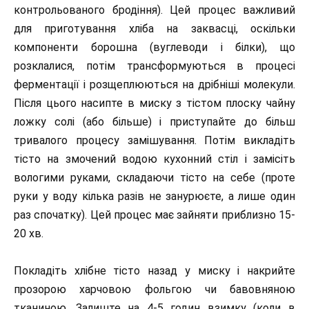
контрольованого бродіння). Цей процес важливий
для приготування хліба на заквасці, оскільки
компоненти борошна (вуглеводи і білки), що
розклалися, потім трансформуються в процесі
ферментації і розщеплюються на дрібніші молекули.
Після цього насипте в миску з тістом плоску чайну
ложку солі (або більше) і приступайте до більш
тривалого процесу замішування. Потім викладіть
тісто на змочений водою кухонний стіл і замісіть
вологими руками, складаючи тісто на себе (проте
руки у воду кілька разів не занурюєте, а лише один
раз спочатку). Цей процес має зайняти приблизно 15-
20 хв.
Покладіть хлібне тісто назад у миску і накрийте
прозорою харчовою фольгою чи бавовняною
тканиною. Залиште на 4-5 годин взимку (коли в