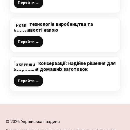
Перейти →
Джин: технологія виробництва та
НОВЕ
особливості напою
Перейти →
Банки для консервації: надійне рішення для
ЗБЕРЕЖИ
зберігання домашніх заготовок
Перейти →
© 2026 Українська ґаздиня