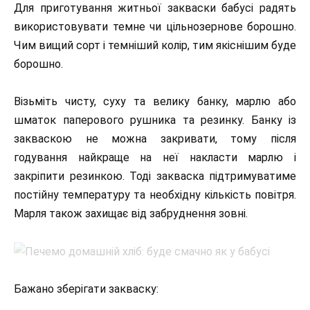
Для приготування житньої закваски бабусі радять
використовувати темне чи цільнозернове борошно.
Чим вищий сорт і темніший колір, тим якіснішим буде
борошно.
Візьміть чисту, суху та велику банку, марлю або
шматок паперового рушника та резинку. Банку із
закваскою не можна закривати, тому після
годування найкраще на неї накласти марлю і
закріпити резинкою. Тоді закваска підтримуватиме
постійну температуру та необхідну кількість повітря.
Марля також захищає від забруднення зовні.
Бажано зберігати закваску: