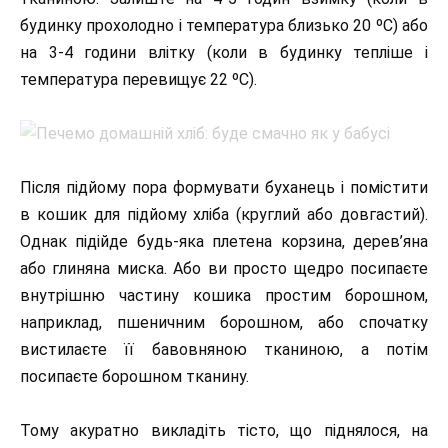
будинку прохолодно і температура близько 20 ºС) або
на 3-4 години влітку (коли в будинку тепліше і
температура перевищує 22 ºС).
Після підйому пора формувати буханець і помістити
в кошик для підйому хліба (круглий або довгастий).
Однак підійде будь-яка плетена корзина, дерев’яна
або глиняна миска. Або ви просто щедро посипаєте
внутрішню частину кошика простим борошном,
наприклад, пшеничним борошном, або спочатку
вистилаєте її бавовняною тканиною, а потім
посипаєте борошном тканину.
Тому акуратно викладіть тісто, що піднялося, на