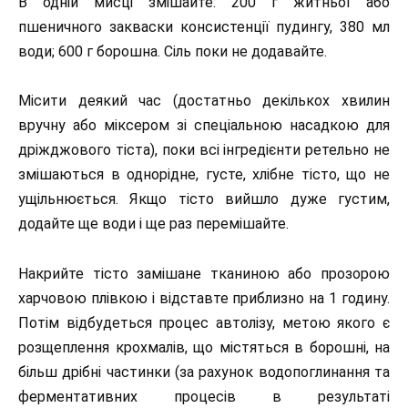
В одній мисці змішайте: 200 г житньої або
пшеничного закваски консистенції пудингу, 380 мл
води; 600 г борошна. Сіль поки не додавайте.
Місити деякий час (достатньо декількох хвилин
вручну або міксером зі спеціальною насадкою для
дріжджового тіста), поки всі інгредієнти ретельно не
змішаються в однорідне, густе, хлібне тісто, що не
ущільнюється. Якщо тісто вийшло дуже густим,
додайте ще води і ще раз перемішайте.
Накрийте тісто замішане тканиною або прозорою
харчовою плівкою і відставте приблизно на 1 годину.
Потім відбудеться процес автолізу, метою якого є
розщеплення крохмалів, що містяться в борошні, на
більш дрібні частинки (за рахунок водопоглинання та
ферментативних процесів в результаті